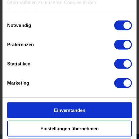
Informationen zu unseren Cookies in den
Datenschutzhinweisen
.
Zu den Personen:
Einwilligungsauswahl
Notwendig
Präferenzen
Statistiken
Marketing
Einverstanden
Einstellungen übernehmen