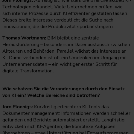
Jörn Plönnigs:
Auffällig ist, wie stark die Branche aktuell KI-
Technologien erkundet. Viele Unternehmen prüfen, wie
sich interne Prozesse durch KI effizienter gestalten lassen.
Dieses breite Interesse verdeutlicht die Suche nach
Innovationen, die die Produktivität spürbar steigern.
Thomas Wortmann:
BIM bleibt eine zentrale
Herausforderung – besonders im Datenaustausch zwischen
Akteuren und Behörden. Parallel wächst das Interesse an
KI. Damit verbunden ist oft ein Umdenken im Umgang mit
Unternehmensdaten – ein wichtiger erster Schritt für
digitale Transformation.
Wie schätzen Sie die Veränderungen durch den Einsatz
von KI ein? Welche Bereiche sind betroffen?
Jörn Plönnigs:
Kurzfristig erleichtern KI-Tools das
Dokumentenmanagement: Informationen werden schneller
gefunden und Berichte automatisiert erstellt. Langfristig
entwickeln sich KI-Agenten, die komplexe Aufgaben
übernehmen – etwa Unterstützung bei Entwurfsprozessen.