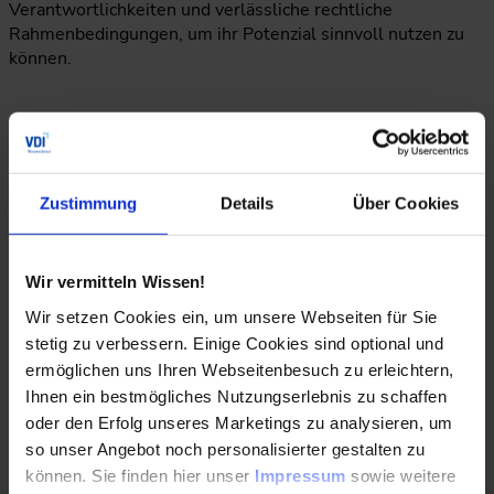
Verantwortlichkeiten und verlässliche rechtliche
Rahmenbedingungen, um ihr Potenzial sinnvoll nutzen zu
können.
Wie können Fach- und Führungskräfte den
technologischen Wandel aktiv mitgestalten?
Jörn Plönnigs:
Entscheidend ist Offenheit. KI wird von
Zustimmung
Details
Über Cookies
Mitarbeitenden oft ohnehin genutzt – auch ohne offizielle
Vorgaben. Führungskräfte sollten deshalb aktiv den Dialog
suchen, Chancen und Risiken gemeinsam bewerten und
Wir vermitteln Wissen!
definieren, wo KI sinnvoll eingesetzt wird.
Wir setzen Cookies ein, um unsere Webseiten für Sie
Thomas Wortmann:
Digitale Grundkenntnisse sind für alle
stetig zu verbessern. Einige Cookies sind optional und
Planenden Pflicht. Programmierkenntnisse erleichtern den
ermöglichen uns Ihren Webseitenbesuch zu erleichtern,
Zugang zu Technologien zusätzlich. Wichtig sind neue
Ihnen ein bestmögliches Nutzungserlebnis zu schaffen
Fachkräfte mit technologischem Spezialwissen – und
oder den Erfolg unseres Marketings zu analysieren, um
Universitäten, die diese Kompetenzen stärker fördern.
so unser Angebot noch personalisierter gestalten zu
können. Sie finden hier unser
Impressum
sowie weitere