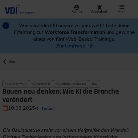
Konto
Warenkorb
Menü
Wie verändert KI unsere Arbeitswelt? Teile deine
Erfahrung zur
Workforce Transformation
und gewinne
eines von fünf Web-Based Trainings.
Zur Umfrage
Bau
Future of work
Konnektivität
Künstliche Intelligenz
Bau
Bauen neu denken: Wie KI die Branche
verändert
10.09.2025
Teilen
Die Bauindustrie steht vor einem tiefgreifenden Wandel:
Digitale Technologien und insbesondere Künstliche