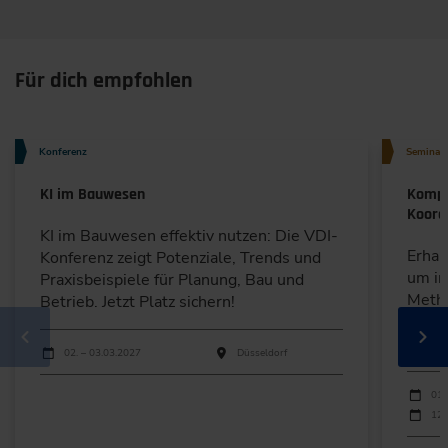
Für dich empfohlen
Konferenz
Seminar
KI im Bauwesen
Kompa
Koord
KI im Bauwesen effektiv nutzen: Die VDI-
Erhal
Konferenz zeigt Potenziale, Trends und
um in
Praxisbeispiele für Planung, Bau und
Metho
Betrieb. Jetzt Platz sichern!
Planu
Nutzu
Durchführungen
Veranstaltungsdatum
Veranstaltungsort
02. – 03.03.2027
Düsseldorf
Durchfü
Verans
01.
12.