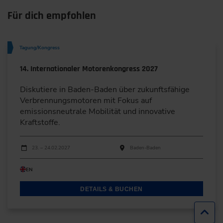
Für dich empfohlen
Tagung/Kongress
14. Internationaler Motorenkongress 2027
Diskutiere in Baden-Baden über zukunftsfähige
Verbrennungsmotoren mit Fokus auf
emissionsneutrale Mobilität und innovative
Kraftstoffe.
Durchführungen
Veranstaltungsdatum
Veranstaltungsort
23. – 24.02.2027
Baden-Baden
EN
DETAILS & BUCHEN
Zur