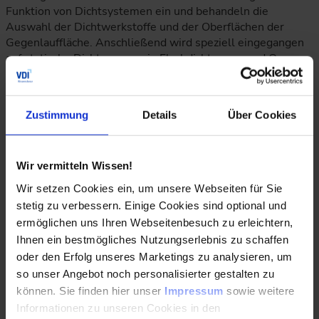
Funktion von Dichtsystemen ein und behandeln die
Auswahl der Dichtwerkstoffe und der Oberflächen der
Gegenlauffläche. Anschließend wird speziell eingegangen
auf statische Dichtungen, wie Flachdichtungen und O-
Ringe, rotatorische Dichtungen, wie RWDR und V-Ringe,
und translatorische Dichtungen, wie Nutringe und
Kompaktdichtungen.
Zustimmung
Details
Über Cookies
Gibt es praktische Übungen oder Demonstrationen im
Seminar, die die Montage von Dichtungen und mögliche
Wir vermitteln Wissen!
Schäden an Dichtungen veranschaulichen?
Wir setzen Cookies ein, um unsere Webseiten für Sie
stetig zu verbessern. Einige Cookies sind optional und
Da viele Schäden an Dichtungen auf Montagefehler sowie
ermöglichen uns Ihren Webseitenbesuch zu erleichtern,
auf konstruktive Fehler bezüglich der
Ihnen ein bestmögliches Nutzungserlebnis zu schaffen
Montagemöglichkeiten zurückgehen, gibt es bei dem
oder den Erfolg unseres Marketings zu analysieren, um
Seminar einen Fokus auf die konstruktiven Anforderungen
so unser Angebot noch personalisierter gestalten zu
für eine sichere Montage sowie Übungen zur Montage von
können. Sie finden hier unser
Impressum
sowie weitere
Dichtungen, um die damit zusammenhängenden
Informationen zu unseren Cookies in den
Herausforderungen deutlich zu machen.