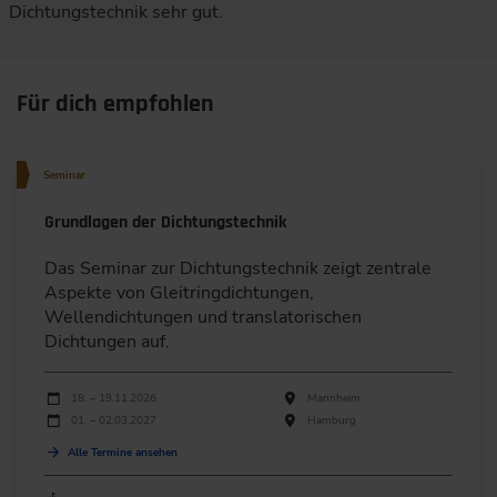
Dichtungstechnik sehr gut.
Für dich empfohlen
Seminar
Grundlagen der Dichtungstechnik
Das Seminar zur Dichtungstechnik zeigt zentrale
Aspekte von Gleitringdichtungen,
Wellendichtungen und translatorischen
Dichtungen auf.
Durchführungen
Veranstaltungsdatum
Veranstaltungsort
18. – 19.11.2026
Mannheim
01. – 02.03.2027
Hamburg
Alle Termine ansehen