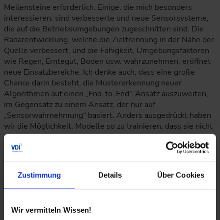
Meilensteine erforderlich. Einige, die mich besonders
interessieren, sind verbesserte und neue Sensorsysteme,
die auf die Betriebsumgebungen zugeschnitten sind. Die
Radarentwicklung, welche die Zieltrennung in der Nähe der
Quelle verbessert, und die Fähigkeit, Umgebungsfaktoren
wie Regen, Erntegut, Boden usw. wahrzunehmen, eröffnet
neue Einsatzbereiche. Ich denke auch, dass eine große
Chance darin besteht, die Mustererkennung neuer
Algorithmen auf einen „End-to-End“-Ansatz auszuweiten,
im Gegensatz zu einem Ansatz, der nur auf
„Sensorwahrnehmung“ basiert. Anders ausgedrückt haben
wir die Möglichkeit, Modelle so zu trainieren, dass sie nicht
nur die Betriebsumgebung der Maschine identifizieren,
sondern diese Umgebungsinformationen auch nutzen, um
Entscheidungen zur Maschinensteuerung (Bremsen,
Lenken, Anbaugeräte usw.) zu treffen. Dies erhöht die
Zustimmung
Details
Über Cookies
Rechenanforderungen, aber die aktuelle Entwicklung der
Bordrechner macht dies mit der Zeit besser handhabbar.
Wir vermitteln Wissen!