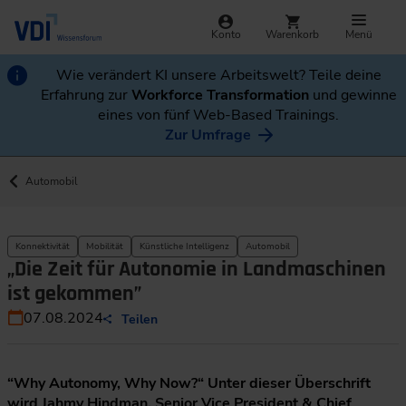
Konto
Warenkorb
Menü
Wie verändert KI unsere Arbeitswelt? Teile deine
Erfahrung zur
Workforce Transformation
und gewinne
eines von fünf Web-Based Trainings.
Zur Umfrage
Automobil
Konnektivität
Mobilität
Künstliche Intelligenz
Automobil
„Die Zeit für Autonomie in Landmaschinen
ist gekommen”
07.08.2024
Teilen
“Why Autonomy, Why Now?“ Unter dieser Überschrift
wird Jahmy Hindman, Senior Vice President & Chief