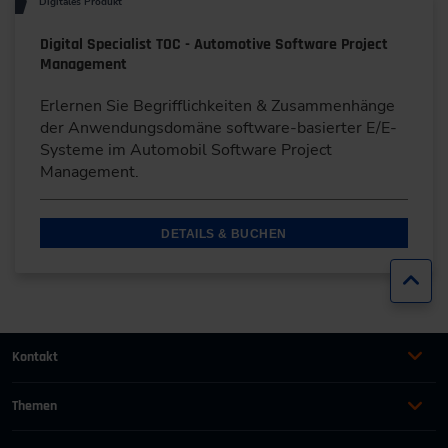
Digitales Produkt
Digital Specialist TOC - Automotive Software Project
Management
Erlernen Sie Begrifflichkeiten & Zusammenhänge
der Anwendungsdomäne software-basierter E/E-
Systeme im Automobil Software Project
Management.
DETAILS & BUCHEN
Zur
Kontakt
+49 (0)2116214-201
Themen
Automation
Landtechnik & Landmaschinen
+49 (0)2116214-154