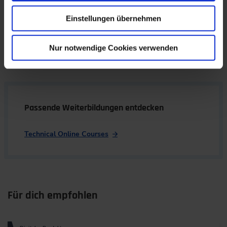
aufgrund fehlerhafter Software in Fahrzeugen nach sich
ziehen können.
Einstellungen übernehmen
Software-Kenntnisse sind demnach essenziell, wenn
Ingenieure sich auch künftig in der Automobilbranche
Nur notwendige Cookies verwenden
etablieren wollen.
Passende Weiterbildungen entdecken
Technical Online Courses
Für dich empfohlen