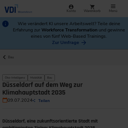
Konto
Warenkorb
Menü
Wie verändert KI unsere Arbeitswelt? Teile deine
Erfahrung zur
Workforce Transformation
und gewinne
eines von fünf Web-Based Trainings.
Zur Umfrage
Bau
Öko-Intelligenz
Mobilität
Bau
Düsseldorf auf dem Weg zur
Klimahauptstadt 2035
09.07.2024
Teilen
Düsseldorf, eine zukunftsorientierte Stadt mit
ambitionierten Zielen: Klimahauptstadt 2035