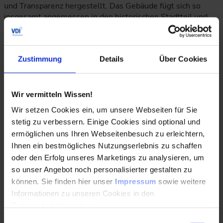
und Transparenz hergestellt. Das Gebäude fügt sich so
insgesamt angemessen in den historischen Stadtteil und
die umgebende Landschaft ein. Die durchgehende
Orientierung der Fassadengestaltung an dem „Cradle-to-
Cradle“-Prinzip setzt die Standards der Deutschen
Zustimmung
Details
Über Cookies
Gesellschaft für Nachhaltiges Bauen (DGNB) in
vorbildlicher Weise um. Die gesamten verwendeten
Baumaterialien sind auf eine nachhaltige,
energieeinsparende Nutzung und auf eine
Wir vermitteln Wissen!
Wiederverwendung nach Rückbau ausgelegt (Dämmstoffe,
Wir setzen Cookies ein, um unsere Webseiten für Sie
Tragwerk, Fassade etc).
stetig zu verbessern. Einige Cookies sind optional und
Zur Deckung der Eigenstromversorgung ist eine
ermöglichen uns Ihren Webseitenbesuch zu erleichtern,
Photovoltaikanlage und einen Batteriespeicher vorgesehen.
Ihnen ein bestmögliches Nutzungserlebnis zu schaffen
Überschüssig erzeugte Energie soll innerhalb des
oder den Erfolg unseres Marketings zu analysieren, um
städtischen Gebäudebestands der Landeshauptstadt
so unser Angebot noch personalisierter gestalten zu
Düsseldorf genutzt oder alternativ in das Versorgungsnetz
können. Sie finden hier unser
Impressum
sowie weitere
eingespeist.
Informationen zu unseren Cookies in den
Datenschutzhinweisen
.
Neubau des Technischen Verwaltungsgebäudes (TVG)
Einwilligungsauswahl