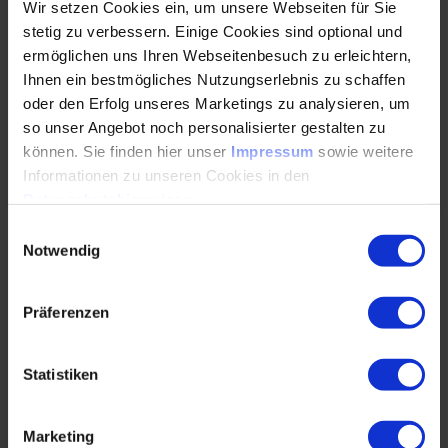
Wir setzen Cookies ein, um unsere Webseiten für Sie
stetig zu verbessern. Einige Cookies sind optional und
Der Fachartikel über die Validierung von
ermöglichen uns Ihren Webseitenbesuch zu erleichtern,
Simulationswerkzeugen an hydrodynamischen
Ihnen ein bestmögliches Nutzungserlebnis zu schaffen
Gleitlagern beschäftigt sich mit der Berechnung
oder den Erfolg unseres Marketings zu analysieren, um
des…
so unser Angebot noch personalisierter gestalten zu
können. Sie finden hier unser
Impressum
sowie weitere
WEITERLESEN
Informationen zu unseren Cookies in den
Datenschutzhinweisen
.
Einwilligungsauswahl
Notwendig
KI-Organisation der Zukunft: So gelingt die
strategische Verankerung
Präferenzen
26.01.2026
Statistiken
Damit Künstliche Intelligenz im Unternehmen
wirkt, sind organisatorische Verankerung und
Akzeptanz bei den Menschen, die mit ihr arbeiten,
Marketing