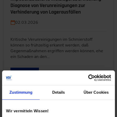
Diagnose von Verunreinigungen zur
Verhinderung von Lagerausfällen
02.03.2026
Kritische Verunreinigungen im Schmierstoff
können so frühzeitig erkannt werden, daß
Gegenmaßnahmen ergriffen werden können, ehe
ein Schaden an den…
WEITERLESEN
Zustimmung
Details
Über Cookies
Validierung der Simulationswerkzeuge an
hydrodynamischen Gleitlagern
Wir vermitteln Wissen!
18.02.2026