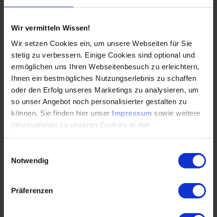
= reactio).
Die Darstellung des hydrodynamischen Drucks zeigt den Gege
Wir vermitteln Wissen!
Wir setzen Cookies ein, um unsere Webseiten für Sie
stetig zu verbessern. Einige Cookies sind optional und
ermöglichen uns Ihren Webseitenbesuch zu erleichtern,
Ihnen ein bestmögliches Nutzungserlebnis zu schaffen
oder den Erfolg unseres Marketings zu analysieren, um
so unser Angebot noch personalisierter gestalten zu
können. Sie finden hier unser
Impressum
sowie weitere
Informationen zu unseren Cookies in den
Abbildung: Lagereinlauf hydrodynamischer Druck
Datenschutzhinweisen
.
Als Standard-Validierungsgrößen zum Abgleich mit dem
Einwilligungsauswahl
Prüfstand werden sowohl die Aufzeichnungen (z.B.
Notwendig
Drehmoment des Antriebsmotors) als auch Vermessungen
der Lagerschalen nach Testende herangezogen.
Präferenzen
Abbildung 6 zeigt einerseits den Verlauf der errechneten
Parameter Verschleiß (an der Kante) andererseits auch den
Kontaktdruck und den Reibleistungsverlust (für den