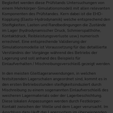
Begleitet werden diese Prüfstands Untersuchungen von
einem Mehrkörper-Simulationsmodell mit allen relevanten
Komponenten des Prüfstandes. Kern dabei ist die EHD-
Kopplung (Elasto-Hydrodynamik) welche entsprechend den
Steifigkeiten, Lasten und Randbedingungen die Zustände
im Lager (hydrodynamischer Druck, Schmierspalthöhe,
Kontaktdruck, Reibleistungsverluste usw.) numerisch
errechnet. Eine entsprechende Validierung der
Simulationsmodelle ist Voraussetzung für das detaillierte
Verständnis der Vorgänge während des Betriebs der
Lagerung und soll anhand des Beispiels für
Einlaufverhalten / Mischreibungsverschleiß gezeigt werden.
In den meisten Gleitlageranwendungen, in welchen
festsitzenden Lagerschalen angeordnet sind, kommt es in
den ersten Betriebsstunden steifigkeitsinduziert durch
Mischreibung zu einem sogenannten Einlaufverschleiß des
weicheren Lagermaterials oder der Lagerbeschichtung.
Diese lokalen Anpassungen werden durch Festkörper-
Kontakt zwischen der Welle und dem Lager verursacht. Im
Anschluss dazu läuft das Lagersystem im überwiegenden