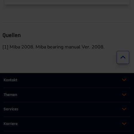
Quellen
[1] Miba 2008. Miba bearing manual Ver. 2008.
Zur
Kontakt
+49 (0)2116214-201
Themen
Automation
Landtechnik & Landmaschinen
+49 (0)2116214-154
Services
Automobil
Management für Ingenieure
AGB
wissensforum
@
vdi.de
Bauen und Gebäude
Maschinenbau
Karriere
AEB
Energie
Persönlichkeit
Offene Stellen