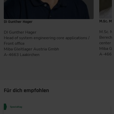
M.Sc. Mi
DI Gunther Hager
M.Sc. M
DI Gunther Hager
Berechn
Head of system engineering core applications /
center
Front office
Miba Gl
Miba Gleitlager Austria Gmbh
A-4663 
A-4663 Laakirchen
Für dich empfohlen
Spezialtag