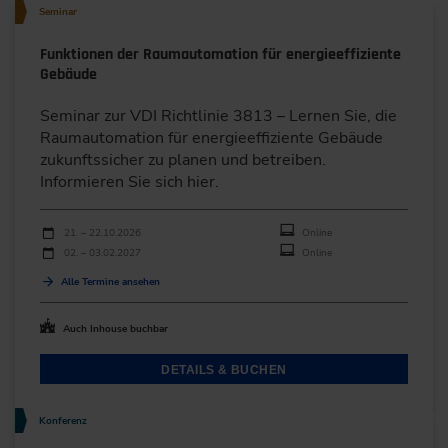
Seminar
Funktionen der Raumautomation für energieeffiziente
Gebäude
Seminar zur VDI Richtlinie 3813 – Lernen Sie, die
Raumautomation für energieeffiziente Gebäude
zukunftssicher zu planen und betreiben.
Informieren Sie sich hier.
Durchführungen
Veranstaltungsdatum
Veranstaltungsort
21. – 22.10.2026
Online
02. – 03.02.2027
Online
Alle Termine ansehen
Auch Inhouse buchbar
DETAILS & BUCHEN
Konferenz