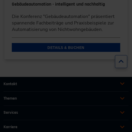
Gebäudeautomation - intelligent und nachhaltig
Die Konferenz "Gebäudeautomation" präsentiert
spannende Fachbeiträge und Praxisbeispiele zur
Automatisierung von Nichtwohngebäuden.
DETAILS & BUCHEN
Zur
Kontakt
+49 (0)2116214-201
Themen
Automation
Landtechnik & Landmaschinen
+49 (0)2116214-154
Services
Automobil
Management für Ingenieure
AGB
wissensforum
@
vdi.de
Bauen und Gebäude
Maschinenbau
Karriere
AEB