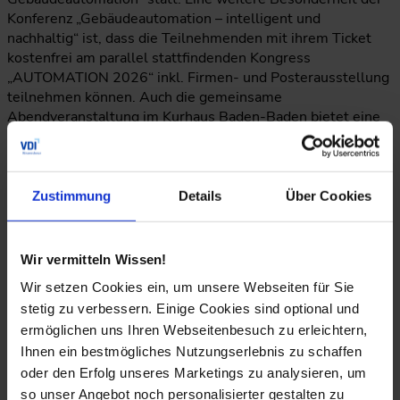
Konferenz „Gebäudeautomation – intelligent und
nachhaltig“ ist, dass die Teilnehmenden mit ihrem Ticket
kostenfrei am parallel stattfindenden Kongress
„AUTOMATION 2026“ inkl. Firmen- und Posterausstellung
teilnehmen können. Auch die gemeinsame
Abendveranstaltung im Kurhaus Baden-Baden bietet eine
hervorragende Gelegenheit zum Austausch und
Netzwerken.
Zustimmung
Details
Über Cookies
Werfen wir einen Blick in die Zukunft: In unserem letzten
Austausch habt ihr gesagt, dass sich die
Gebäudeautomation „vom Quintett zum Orchester“
Wir vermitteln Wissen!
entwickelt. Was genau meint ihr damit? Und wie greift ihr
Wir setzen Cookies ein, um unsere Webseiten für Sie
diese Entwicklung im Programm der Veranstaltung konkret
stetig zu verbessern. Einige Cookies sind optional und
auf?
ermöglichen uns Ihren Webseitenbesuch zu erleichtern,
Ihnen ein bestmögliches Nutzungserlebnis zu schaffen
Martin Becker & Martin Höttecke:
Wir stellen fest, dass
oder den Erfolg unseres Marketings zu analysieren, um
sich die Gebäudeautomation nicht mehr nur mit der
so unser Angebot noch personalisierter gestalten zu