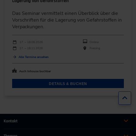
Lagerung von Gefahrstoffen
Das Seminar vermittelt einen Überblick über die
Vorschriften für die Lagerung von Gefahrstoffen in
Verpackungen.
Durchführungen
Veranstaltungsdatum
Veranstaltungsort
17. – 18.08.2026
Online
17. – 18.11.2026
Freising
Alle Termine ansehen
Auch Inhouse buchbar
DETAILS & BUCHEN
Zur
Kontakt
+49 (0)2116214-201
Themen