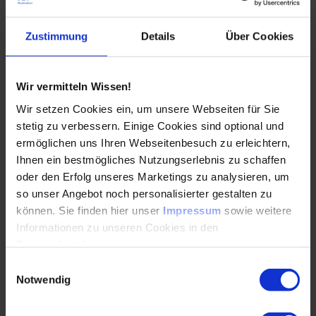
Gericht kann entscheiden, dass eine 10-Prozent-Quote bei
Stichproben reicht, ein anderes Urteil verlangt mehr.
Zustimmung
Details
Über Cookies
Ich war vor Kurzem als Gutachter in einen Fall involviert, bei
dem ein Schlauch bei der Entladung von Schwefelsäure riss.
Der Fahrer konnte die Not-Aus-Taste nicht rasch erreichen,
Wir vermitteln Wissen!
weil er mitten in der Säurefontäne stand. Wer ist schuld?
Wir setzen Cookies ein, um unsere Webseiten für Sie
Der Anlagenbetreiber? Das in diesem Fall ausländische
Transportunternehmen? Der Fahrer? Da saßen wir mit vier
stetig zu verbessern. Einige Cookies sind optional und
Anwälten drei Stunden lang in der Hauptverhandlung und
ermöglichen uns Ihren Webseitenbesuch zu erleichtern,
haben den Fall diskutiert. Das ist die Königsdisziplin der
Ihnen ein bestmögliches Nutzungserlebnis zu schaffen
Juristerei: die Bewältigung eines Gefahrgutschadensfalls.
oder den Erfolg unseres Marketings zu analysieren, um
so unser Angebot noch personalisierter gestalten zu
können. Sie finden hier unser
Impressum
sowie weitere
Um solche Risiken zu minimieren, greift der Staat
Informationen zu unseren Cookies in den
regulierend ein. Wie bewerten Sie die aktuelle
Datenschutzhinweisen
.
Überwachungssituation? Fühlen sich die Betriebe
Einwilligungsauswahl
hinreichend kontrolliert?
Notwendig
Die faktische Überwachungsdichte ist in Deutschland