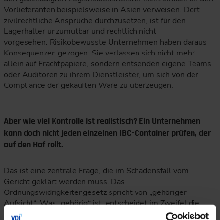
Vorlieferanten beispielsweise in Asien verweisen. Dort
zivilrechtliche Ansprüche durchzusetzen, ist für den
Lagerhalter unzumutbar und rechtlich nicht
vorgesehen. Risikobewusste Unternehmen haben daraus
Konsequenzen gezogen: Sie verlassen sich nicht mehr
allein auf Frachtpapiere, sondern entsenden eigene Teams
oder Auditoren zu ihrem Dienstleister, um sich von der
Compliance der gekauften Ware zu überzeugen.
Aber wie viel Kontrolle ist realistisch? Ein Unternehmen
kann doch nicht jeden einzelnen IBC-Container prüfen, der
auf den Hof rollt.
Das ist eine zentrale Frage, die im Schadensfall vom
Gericht geklärt werden muss. Das
Ordnungswidrigkeitengesetz spricht von „gehöriger
Aufsicht“. Was „gehörig“ ist, entscheidet im Zweifel die
Richterin oder der Richter, nicht der Gesetzgeber. Ein