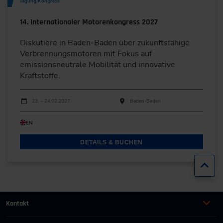
Tagung/Kongress
14. Internationaler Motorenkongress 2027
Diskutiere in Baden-Baden über zukunftsfähige
Verbrennungsmotoren mit Fokus auf
emissionsneutrale Mobilität und innovative
Kraftstoffe.
Durchführungen
Veranstaltungsdatum
Veranstaltungsort
23. – 24.02.2027
Baden-Baden
EN
DETAILS & BUCHEN
Zur
Kontakt