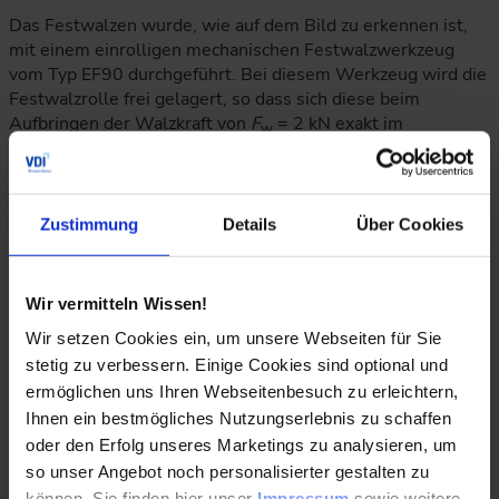
Das Festwalzen wurde, wie auf dem Bild zu erkennen ist,
mit einem einrolligen mechanischen Festwalzwerkzeug
vom Typ EF90 durchgeführt. Bei diesem Werkzeug wird die
Festwalzrolle frei gelagert, so dass sich diese beim
Aufbringen der Walzkraft von
F
= 2 kN exakt im
w
Gewindegrund selbst findet. Dies erleichtert das Einrichten
an der Maschine und sorgt für einen reproduzierbaren
Festwalzprozess über eine Vielzahl von Gewinden hinweg.
Zustimmung
Details
Über Cookies
Wir vermitteln Wissen!
Wir setzen Cookies ein, um unsere Webseiten für Sie
stetig zu verbessern. Einige Cookies sind optional und
ermöglichen uns Ihren Webseitenbesuch zu erleichtern,
Ihnen ein bestmögliches Nutzungserlebnis zu schaffen
oder den Erfolg unseres Marketings zu analysieren, um
so unser Angebot noch personalisierter gestalten zu
Abbildung 2: Werkzeug zum Festwalzen von Gewinden
können. Sie finden hier unser
Impressum
sowie weitere