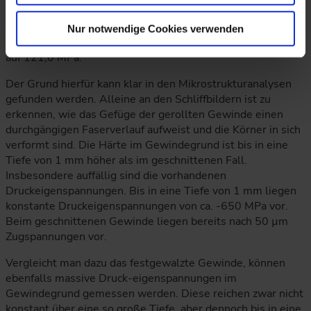
Dauerfestigkeit liegt beim gerollten Gewinde um 84%
höher als beim geschnittenen Gewinde. In Lastspannungen
Nur notwendige Cookies verwenden
ausgedrückt bedeutet das eine Steigerung von 65,7 MPa
auf 121,0 MPa.
Der Grund hierfür kann klar in den Mikrostrukturanalysen
gefunden werden. Alleine an den Schliffbildern ist zu
erkennen, wie das Gefüge der gerollten Gewinde einen
durchgängigen Faserverlauf aufweist und die Körner in sich
verformt sind. Die Härte im Gewindegrund ist bis in eine
Tiefe von 1 mm höher als im geschnittenen Fall.
Insbesondere auffällig sind die vorhandenen
Druckeigenspannungen. Bis in eine Tiefe von 1 mm liegen
konstante Druckeigenspannungen von ca. -650 MPa vor.
Beim geschnittenen Gewinde liegen bereits nach 50 µm
Zugspannungen vor.
Vergleicht man dazu das festgewalzte Gewinde, können
ebenfalls massive Druck-eigenspannungen im
Gewindegrund gemessen werden. Diese reichen zwar nicht
konstant über eine so große Tiefe, aber dennoch bis in eine