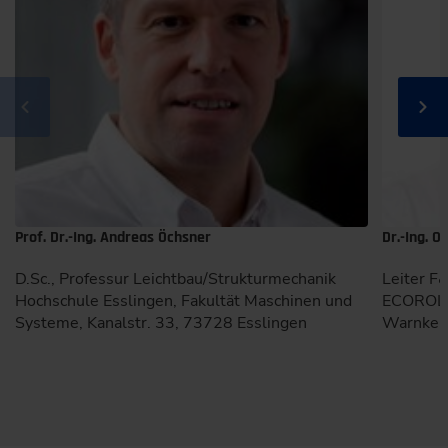
Prof. Dr.-Ing. Andreas Öchsner
Dr.-Ing. O
D.Sc., Professur Leichtbau/Strukturmechanik
Leiter F
Hochschule Esslingen, Fakultät Maschinen und
ECOROLL
Systeme, Kanalstr. 33, 73728 Esslingen
Warnke S