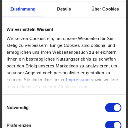
Auswertung und Maßnahmenableitung. Die aktive
Zustimmung
Details
Über Cookies
Beteiligung der Mitarbeitenden an der Entwicklung von
Kennzahlen steigert dabei deutlich die Akzeptanz und
Motivation.
Wir vermitteln Wissen!
KI-Systeme können diesen Prozess wertvoll unterstützen,
Wir setzen Cookies ein, um unsere Webseiten für Sie
indem sie automatisch die wichtigsten Abweichungen
stetig zu verbessern. Einige Cookies sind optional und
hervorheben und komplexe Zusammenhänge in leicht
verständlichen Visualisierungen darstellen. Diese
ermöglichen uns Ihren Webseitenbesuch zu erleichtern,
intelligenten Auswertungen reduzieren den
Ihnen ein bestmögliches Nutzungserlebnis zu schaffen
Interpretationsaufwand und ermöglichen es den Teams,
oder den Erfolg unseres Marketings zu analysieren, um
sich auf die wesentlichen Handlungsfelder zu
so unser Angebot noch personalisierter gestalten zu
konzentrieren.
können. Sie finden hier unser
Impressum
sowie weitere
Informationen zu unseren Cookies in den
Datenschutzhinweisen
.
Erfolgsfaktor Mensch
Einwilligungsauswahl
Notwendig
Trotz aller technologischen Fortschritte bleibt der Mensch
der entscheidende Erfolgsfaktor im Produktionscontrolling.
Präferenzen