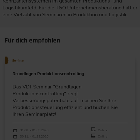
Kennzahlensystemen im gesamten Produktions- und
Logistikumfeld. Für die T&O Unternehmensberatung hält er
eine Vielzahl von Seminaren in Produktion und Logistik.
Für dich empfohlen
Seminar
Grundlagen Produktionscontrolling
Das VDI-Seminar "Grundlagen
Produktionscontrolling" zeigt
Verbesserungspotentiale auf. machen Sie Ihre
Produktionssteuerung effizient und buchen Sie
Ihren Seminarplatz!
Durchführungen
Veranstaltungsdatum
Veranstaltungsort
31.08. – 01.09.2026
Online
30.11. – 01.12.2026
Online