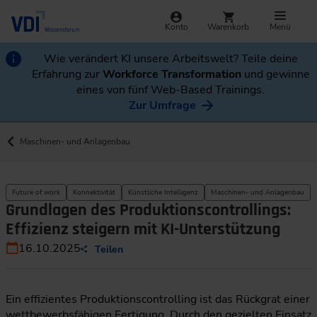
Konto
Warenkorb
Menü
Wie verändert KI unsere Arbeitswelt? Teile deine
Erfahrung zur
Workforce Transformation
und gewinne
eines von fünf Web-Based Trainings.
Zur Umfrage
Maschinen- und Anlagenbau
Future of work
Konnektivität
Künstliche Intelligenz
Maschinen- und Anlagenbau
Grundlagen des Produktionscontrollings:
Effizienz steigern mit KI-Unterstützung
16.10.2025
Teilen
Ein effizientes Produktionscontrolling ist das Rückgrat einer
wettbewerbsfähigen Fertigung. Durch den gezielten Einsatz