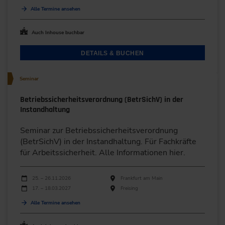
Alle Termine ansehen
Auch Inhouse buchbar
DETAILS & BUCHEN
Seminar
Betriebssicherheitsverordnung (BetrSichV) in der
Instandhaltung
Seminar zur Betriebssicherheitsverordnung
(BetrSichV) in der Instandhaltung. Für Fachkräfte
für Arbeitssicherheit. Alle Informationen hier.
Durchführungen
Veranstaltungsdatum
Veranstaltungsort
25. – 26.11.2026
Frankfurt am Main
17. – 18.03.2027
Freising
Alle Termine ansehen