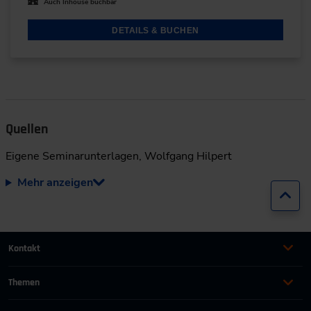
Auch Inhouse buchbar
DETAILS & BUCHEN
Quellen
Eigene Seminarunterlagen, Wolfgang Hilpert
Mehr anzeigen
Zur
Kontakt
+49 (0)2116214-201
Themen
Automation
Landtechnik & Landmaschinen