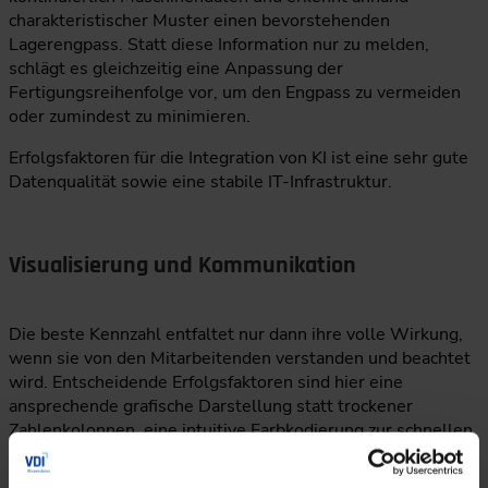
charakteristischer Muster einen bevorstehenden
Lagerengpass. Statt diese Information nur zu melden,
schlägt es gleichzeitig eine Anpassung der
Fertigungsreihenfolge vor, um den Engpass zu vermeiden
oder zumindest zu minimieren.
Erfolgsfaktoren für die Integration von KI ist eine sehr gute
Datenqualität sowie eine stabile IT-Infrastruktur.
Visualisierung und Kommunikation
Die beste Kennzahl entfaltet nur dann ihre volle Wirkung,
wenn sie von den Mitarbeitenden verstanden und beachtet
wird. Entscheidende Erfolgsfaktoren sind hier eine
ansprechende grafische Darstellung statt trockener
Zahlenkolonnen, eine intuitive Farbkodierung zur schnellen
Identifikation kritischer Werte sowie regelmäßige
Besprechungen direkt am Shopfloor zur gemeinsamen