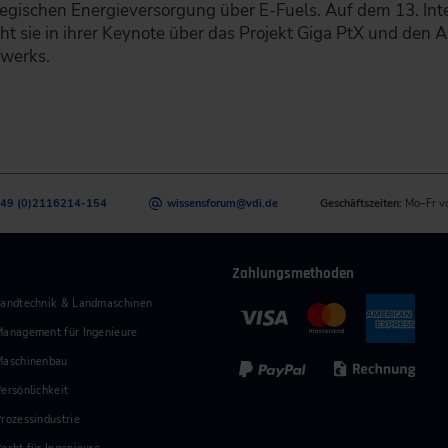
tegischen Energieversorgung über E-Fuels. Auf dem 13. In
cht sie in ihrer Keynote über das Projekt Giga PtX und den 
werks.
49 (0)2116214-154
wissensforum
@
vdi.de
Geschäftszeiten:
Mo–Fr v
Zahlungsmethoden
andtechnik & Landmaschinen
anagement für Ingenieure
Maschinenbau
ersönlichkeit
rozessindustrie