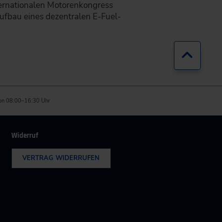
ternationalen Motorenkongress
Aufbau eines dezentralen E-Fuel-
Zurück
on 08:00–16:30 Uhr
Widerruf
VERTRAG WIDERRUFEN