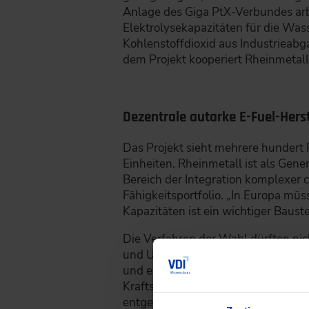
Anlage des Giga PtX-Verbundes arbe
Elektrolysekapazitäten für die Was
Kohlenstoffdioxid aus Industrieabga
dem Projekt kooperiert Rheinmetal
Dezentrale autarke E-Fuel-Hers
Das Projekt sieht mehrere hundert 
Einheiten. Rheinmetall ist als Gen
Bereich der Integration komplexer
Fähigkeitsportfolio. „In Europa mü
Kapazitäten ist ein wichtiger Baust
Die Verfahren der Wahl dürften ni
und Upgrading. Die Ergebnisse sind 
und einfach verwenden lassen. Vorh
Kraftstoffe entweder komplett ohn
entgegnet das Unternehmen der imm