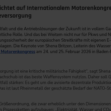
ichtet auf Internationalem Motorenkongre
ieversorgung
falt und die Antriebslösungen der Zukunft ist in vollem Ga
liche Rolle. Und das bei Weitem nicht nur für Pkws und Nu
ngssicherheit der europäischen Streitkräfte mit eigenen E-
lagen. Die Keynote von Shena Britzen, Leiterin des Wasse
n Motorenkongress
am 24. und 25. Februar 2026 in Baden-B
rgung ist eine kritische militärische Fähigkeit“, sagt Shena 
achschub ist das beste Waffensystem nutzlos. Daher soll G
stfall stärken: Es geht um die avisierte dezentrale Produkt
Das ist laut Rheinmetall der geschätzte Bedarf der NATO-St
e Größenordnung, die zwar erheblich unter den Dimensionen 
 Prozessketten aufzubauen: „Elektrizität, Wasser und CO₂ 