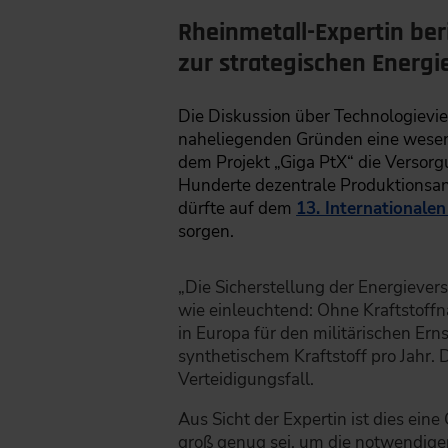
Rheinmetall-Expertin ber
zur strategischen Energ
Die Diskussion über Technologieviel
naheliegenden Gründen eine wesent
dem Projekt „Giga PtX“ die Versorgu
Hunderte dezentrale Produktionsan
dürfte auf dem
13. Internationale
sorgen.
„Die Sicherstellung der Energieverso
wie einleuchtend: Ohne Kraftstoffn
in Europa für den militärischen Ern
synthetischem Kraftstoff pro Jahr. 
Verteidigungsfall.
Aus Sicht der Expertin ist dies ein
groß genug sei, um die notwendigen