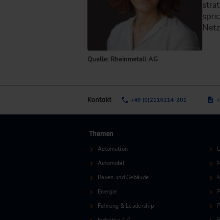
stra
spri
Netz
Quelle: Rheinmetall AG
Kontakt
+49 (0)2116214-201
+
Themen
Automation
L
Automobil
M
Bauen und Gebäude
Energie
P
Führung & Leadership
P