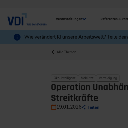
Veranstaltungen
Referenten & Par
Wie verändert KI unsere Arbeitswelt? Teile dei
Alle Themen
Öko-Intelligenz
Mobilität
Verteidigung
Operation Unabhäng
Streitkräfte
19.01.2026
Teilen