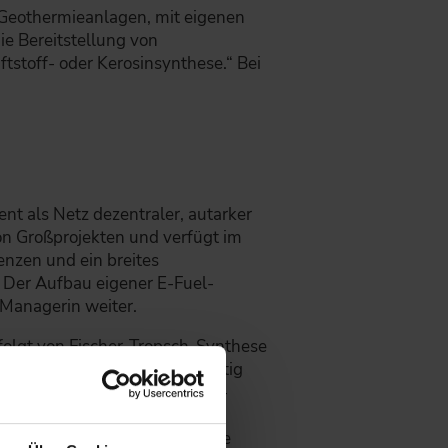
r Geothermieanlagen, mit eigenen
ie Bereitstellung von
ftstoff- oder Kerosinsynthese.“ Bei
nt als Netz dezentraler, autarker
on Großprojekten und verfügt im
nzen und ein breites
. Der Aufbau eigener E-Fuel-
l-Managerin weiter.
folgt von Fischer-Tropsch-Synthese
hne technische Hürden vielfältig
nnen die sogenannten Drop-in-
r Additivierung tanken. Was
der Herstellung und somit die