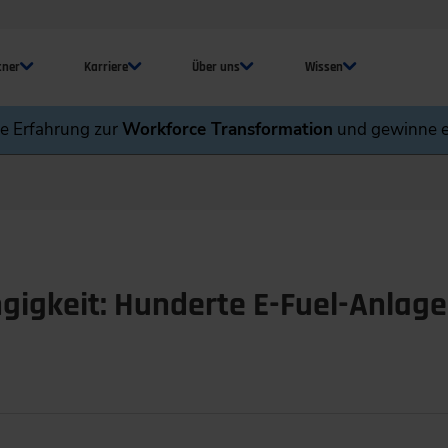
tner
Karriere
Über uns
Wissen
ne Erfahrung zur
Workforce Transformation
und gewinne e
igkeit: Hunderte E-Fuel-Anlage