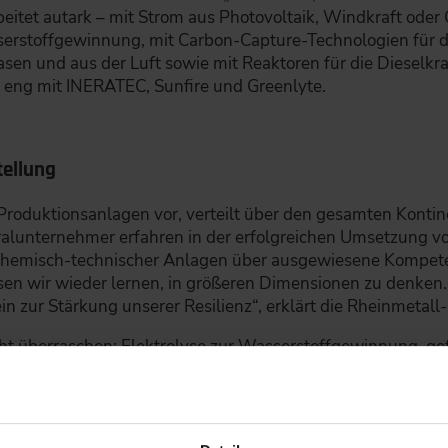
itet autark – mit Strom aus Photovoltaik­, Windkraft­ ode
serstoffgewinnung, mit Carbon-Capture-Technologien für d
sen und aus der Luft sowie mit Reaktoren für die Dieselkra
l eng mit INERATEC, Sunfire und Greenlyte.
tellung
Produktionsanlagen vor, verteilt über den gesamten Kontine
eralunternehmer erfahren in der erfolgreichen Umsetzung v
 chemisch-technischer Anlagen über ausgewiesene Kompete
ssen wir wieder lernen, in größeren Dimensionen zu denken
ein zur Stärkung unserer Resilienz“, erklärt die Rheinmetal
cht überraschen: Elektrolyse zur Wasserstoffgewinnung, ge
paraffinischer Diesel, Marinediesel und Kerosin, die sich o
andene Fahr- und Flugzeuge, ob zivil oder militärisch, kö
e technische Umrüstung oder, bei Altsystemen, mit geringe
er wieder zu hörenden Meinung, dass E-Fuels zu teuer in 