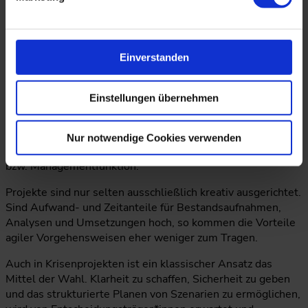
Projektmanagement braucht dringend starke
Sponsor*innen im Unternehmen, die sich die Entwicklung
zu eigen machen und aktiv promoten.
Einverstanden
Warum wird klassisches Projektmanagement auch in
agilen Zeiten gebraucht?
Einstellungen übernehmen
Klassisches Projektmanagement vermittelt klare
Strukturen und adressiert Verantwortung. Projekte, die
stark kaufmännisch zu steuern sind, z.B.
Nur notwendige Cookies verwenden
Kunde*innenprojekte, brauchen eine effektive Steuerungs-
bzw. Managementfunktion.
Projekte sind nur selten ausschließlich kreativ ausgerichtet.
Sind Aufwand- und Zeitanteile für Bestandsaufnahmen,
Analysen und Umsetzungen hoch, so kommen die Vorteile
agiler Vorgehensweisen eher weniger zum Tragen.
Auch in Krisenprojekten ist ein klassischer Ansatz das
Mittel der Wahl. Klarheit zu schaffen, Sicherheit zu geben
und das strukturierte Planen von Szenarien zu ermöglichen,