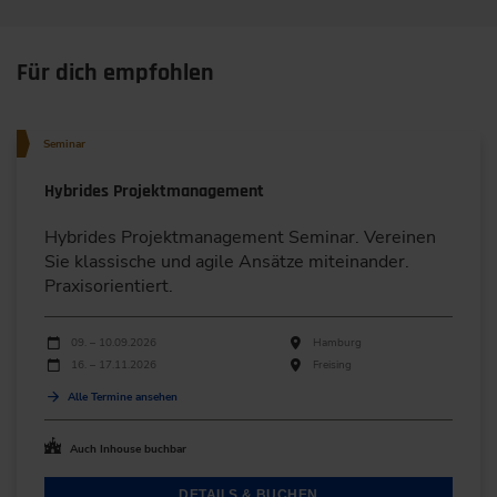
Für dich empfohlen
Seminar
Hybrides Projektmanagement
Hybrides Projektmanagement Seminar. Vereinen
Sie klassische und agile Ansätze miteinander.
Praxisorientiert.
Durchführungen
Veranstaltungsdatum
Veranstaltungsort
09. – 10.09.2026
Hamburg
16. – 17.11.2026
Freising
Alle Termine ansehen
Auch Inhouse buchbar
DETAILS & BUCHEN