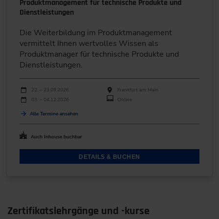
Produktmanagement für technische Produkte und
Dienstleistungen
Die Weiterbildung im Produktmanagement
vermittelt Ihnen wertvolles Wissen als
Produktmanager für technische Produkte und
Dienstleistungen.
Durchführungen
Veranstaltungsdatum
Veranstaltungsort
22. – 23.09.2026
Frankfurt am Main
03. – 04.12.2026
Online
Alle Termine ansehen
Auch Inhouse buchbar
DETAILS & BUCHEN
Zertifikatslehrgänge und -kurse