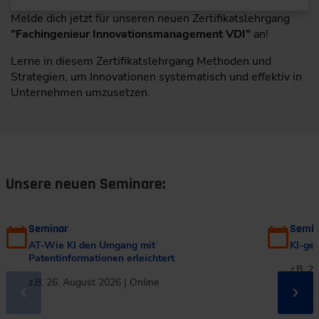
Melde dich jetzt für unseren neuen Zertifikatslehrgang
"Fachingenieur Innovationsmanagement VDI"
an!
Lerne in diesem Zertifikatslehrgang Methoden und
Strategien, um Innovationen systematisch und effektiv in
Unternehmen umzusetzen.
Unsere neuen Seminare:
Seminar
Semin
AT-Wie KI den Umgang mit
KI-ges
Patentinformationen erleichtert
z.B. 2
z.B. 26. August 2026 | Online