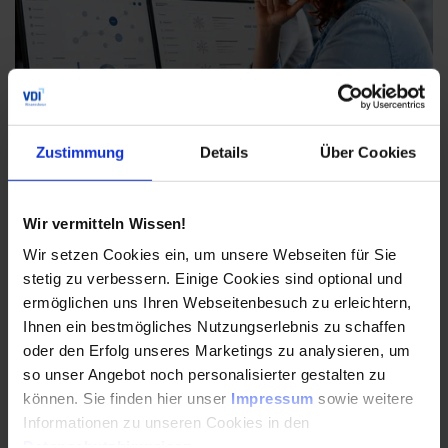
Zustimmung
Details
Über Cookies
Künstliche Intelligenz verändert den Umgang mit
Patentinformationen grundlegend. Erfahren Sie, wie
Unternehmen Patentdaten effizient auswerten,
Wir vermitteln Wissen!
Wettbewerber beobachten und Produktnachahmungen
schneller erkennen können – und warum die Verbindung
Wir setzen Cookies ein, um unsere Webseiten für Sie
von KI und Patentwissen zum strategischen
stetig zu verbessern. Einige Cookies sind optional und
Wettbewerbsvorteil wird.
ermöglichen uns Ihren Webseitenbesuch zu erleichtern,
Ihnen ein bestmögliches Nutzungserlebnis zu schaffen
JETZT INFORMIEREN
oder den Erfolg unseres Marketings zu analysieren, um
so unser Angebot noch personalisierter gestalten zu
können. Sie finden hier unser
Impressum
sowie weitere
Informationen zu unseren Cookies in den
Unsere Empfehlungen
Datenschutzhinweisen
.