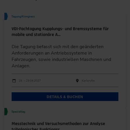
Tagung/Kongress
VDI-Fachtagung Kupplungs- und Bremssysteme für
mobile und stationäre A…
Die Tagung befasst sich mit den geänderten
Anforderungen an Antriebssysteme in
Fahrzeugen, sowie industriellen Maschinen und
Anlagen.
Durchführungen
Veranstaltungsdatum
Veranstaltungsort
28. – 29.04.2027
Karlsruhe
DETAILS & BUCHEN
Spezialtag
Messtechnik und Versuchsmethoden zur Analyse
tribologischer Funktionsr…