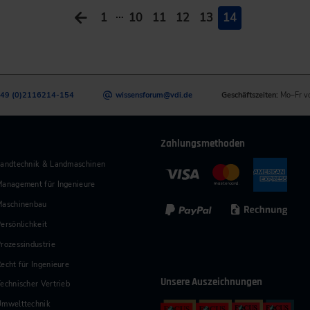
…
1
10
11
12
13
14
49 (0)2116214-154
wissensforum
@
vdi.de
Geschäftszeiten:
Mo–Fr v
Zahlungsmethoden
andtechnik & Landmaschinen
anagement für Ingenieure
Maschinenbau
ersönlichkeit
rozessindustrie
echt für Ingenieure
Unsere Auszeichnungen
echnischer Vertrieb
Umwelttechnik