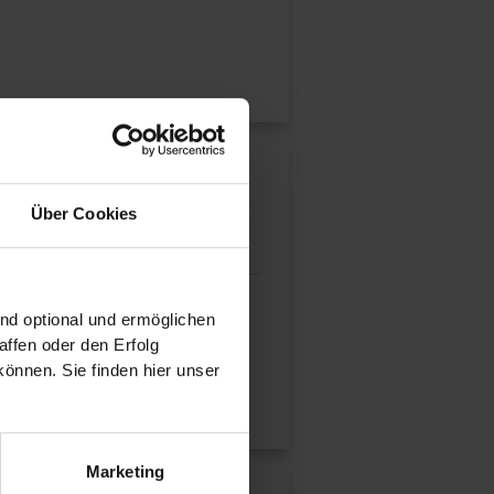
nungsmotors
Über Cookies
h van Suntum ist bekannt für
ind optional und ermöglichen
ffen oder den Erfolg
önnen. Sie finden hier unser
.
Marketing