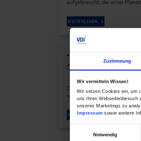
aufgebraucht, die unser Plane
WEITERLESEN
„Ist Autofahren gut o
Zustimmung
19.04.2021
Wir vermitteln Wissen!
Die Zukunft des Verbrennungsmo
Wir setzen Cookies ein, um u
seine pointierten Aussagen u
uns Ihren Webseitenbesuch zu
unseres Marketings zu analys
Impressum
sowie weitere In
WEITERLESEN
Einwilligungsauswahl
Notwendig