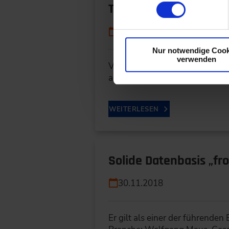
Top-Innovator 2020: I
08.09.2020
Nur notwendige Cook
verwenden
Vor kurzem wurde das VDI Wis
ausgezeichnet. Was das VDI 
WEITERLESEN
Solide Datenbasis „fr
30.11.2018
Er gilt als einer der führende