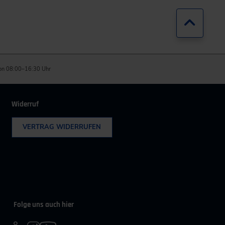
Zurück
on 08:00–16:30 Uhr
Widerruf
VERTRAG WIDERRUFEN
Folge uns auch hier