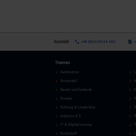
Kontakt
+49 (0)2116214-201
+
Themen
Automation
L
Automobil
M
Bauen und Gebäude
Energie
P
Führung & Leadership
P
Industrie 4.0
R
IT & Digitalisierung
T
Kunststoff