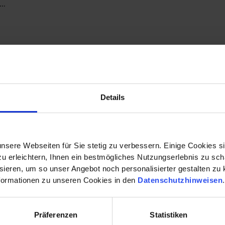
t…
der schlecht?“ – Die Zukunft des Verbren
Details
tors "Ist Autofahren gut oder schlecht?" - Prof. Dr. Ulric
nsere Webseiten für Sie stetig zu verbessern. Einige Cookies s
nd…
 erleichtern, Ihnen ein bestmögliches Nutzungserlebnis zu scha
ieren, um so unser Angebot noch personalisierter gestalten zu k
formationen zu unseren Cookies in den
Datenschutzhinweisen
Präferenzen
Statistiken