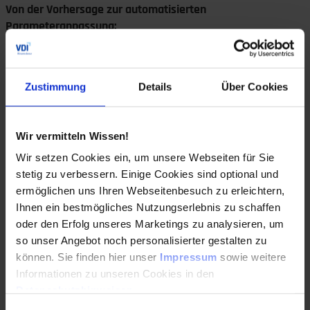
Von der Vorhersage zur automatisierten
Parameteranpassung:
Auf Basis dieses anlagenspezifischen Prozessmodells
prognostiziert Hopper in Echtzeit die
Zustimmung
Details
Über Cookies
Ausschusswahrscheinlichkeit. Erkennt das System ein
erhöhtes Produktivitätsverlustrisiko, generiert es situative
Parametervorschläge, etwa für Einspritz- und
Wir vermitteln Wissen!
Nachdruckprofile oder Werkzeugtemperaturen. Dabei
erfolgen diese Anpassungen ausschließlich innerhalb
Wir setzen Cookies ein, um unsere Webseiten für Sie
validierter Prozessfenster. Bei Freigabe werden jeweilige
stetig zu verbessern. Einige Cookies sind optional und
Parameter dokumentiert und direkt in die
ermöglichen uns Ihren Webseitenbesuch zu erleichtern,
Maschinensteuerung zurückgeschrieben.
Ihnen ein bestmögliches Nutzungserlebnis zu schaffen
oder den Erfolg unseres Marketings zu analysieren, um
Die Grafik zeigt das Ergebnis einer Prozessoptimierung als
so unser Angebot noch personalisierter gestalten zu
können. Sie finden hier unser
Impressum
sowie weitere
Informationen zu unseren Cookies in den
Datenschutzhinweisen
.