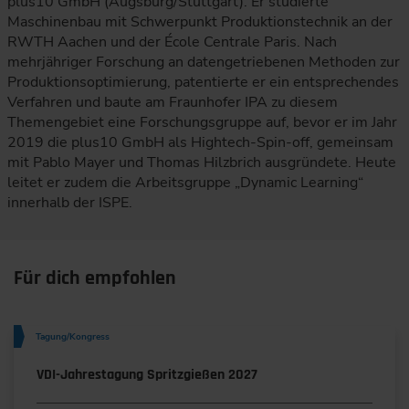
plus10 GmbH (Augsburg/Stuttgart). Er studierte
Maschinenbau mit Schwerpunkt Produktionstechnik an der
RWTH Aachen und der École Centrale Paris. Nach
mehrjähriger Forschung an datengetriebenen Methoden zur
Produktionsoptimierung, patentierte er ein entsprechendes
Verfahren und baute am Fraunhofer IPA zu diesem
Themengebiet eine Forschungsgruppe auf, bevor er im Jahr
2019 die plus10 GmbH als Hightech-Spin-off, gemeinsam
mit Pablo Mayer und Thomas Hilzbrich ausgründete. Heute
leitet er zudem die Arbeitsgruppe „Dynamic Learning“
innerhalb der ISPE.
Für dich empfohlen
Tagung/Kongress
VDI-Jahrestagung Spritzgießen 2027