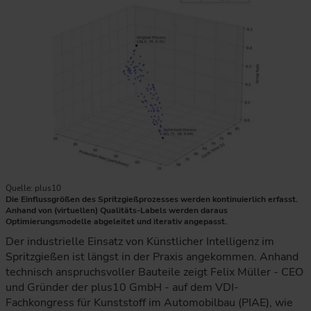
Quelle: plus10
Die Einflussgrößen des Spritzgießprozesses werden kontinuierlich erfasst.
Anhand von (virtuellen) Qualitäts-Labels werden daraus
Optimierungsmodelle abgeleitet und iterativ angepasst.
Die Grafik zeigt ein dreidimensionales Optimierungsdiagramm
Der industrielle Einsatz von Künstlicher Intelligenz im
Spritzgießen ist längst in der Praxis angekommen. Anhand
technisch anspruchsvoller Bauteile zeigt Felix Müller - CEO
und Gründer der plus10 GmbH - auf dem VDI-
Fachkongress für Kunststoff im Automobilbau (PIAE), wie