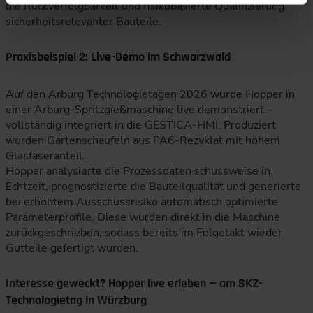
die Rückverfolgbarkeit und risikobasierte Qualifizierung
sicherheitsrelevanter Bauteile.
Praxisbeispiel 2: Live-Demo im Schwarzwald
Auf den Arburg Technologietagen 2026 wurde Hopper in
einer Arburg-Spritzgießmaschine live demonstriert –
vollständig integriert in die GESTICA-HMI. Produziert
wurden Gartenschaufeln aus PA6-Rezyklat mit hohem
Glasfaseranteil.
Hopper analysierte die Prozessdaten schussweise in
Echtzeit, prognostizierte die Bauteilqualität und generierte
bei erhöhtem Ausschussrisiko automatisch optimierte
Parameterprofile. Diese wurden direkt in die Maschine
zurückgeschrieben, sodass bereits im Folgetakt wieder
Gutteile gefertigt wurden.
Interesse geweckt? Hopper live erleben — am SKZ-
Technologietag in Würzburg