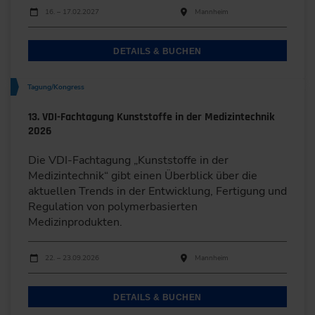
Durchführungen
Veranstaltungsdatum
Veranstaltungsort
16. – 17.02.2027
Mannheim
DETAILS & BUCHEN
Tagung/Kongress
13. VDI-Fachtagung Kunststoffe in der Medizintechnik
2026
Die VDI-Fachtagung „Kunststoffe in der
Medizintechnik“ gibt einen Überblick über die
aktuellen Trends in der Entwicklung, Fertigung und
Regulation von polymerbasierten
Medizinprodukten.
Durchführungen
Veranstaltungsdatum
Veranstaltungsort
22. – 23.09.2026
Mannheim
DETAILS & BUCHEN