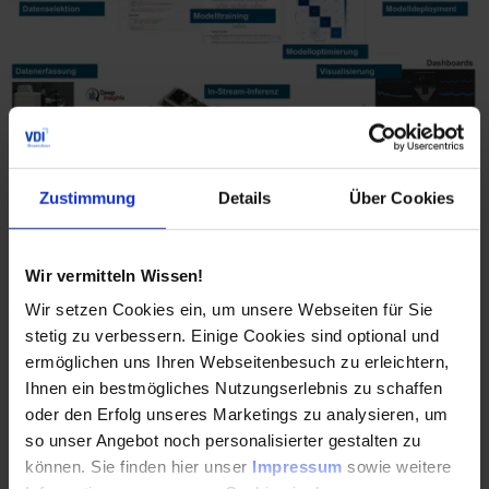
Bild 1:
Übersicht über die Phasen des KI-Workflows für
Zustimmung
Details
Über Cookies
Training und Inferenz
Wir vermitteln Wissen!
Wir setzen Cookies ein, um unsere Webseiten für Sie
stetig zu verbessern. Einige Cookies sind optional und
ermöglichen uns Ihren Webseitenbesuch zu erleichtern,
Ihnen ein bestmögliches Nutzungserlebnis zu schaffen
oder den Erfolg unseres Marketings zu analysieren, um
so unser Angebot noch personalisierter gestalten zu
können. Sie finden hier unser
Impressum
sowie weitere