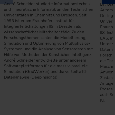
André Schneider studierte Informationstechnik
Dr. Ola
und Theoretische Informatik an den Technischen
Automat
Universitäten in Chemnitz und Dresden. Seit
Dr.-Ing.
1993 ist er am Fraunhofer-Institut für
Univers
Integrierte Schaltungen IIS in Dresden als
Fraunhof
wissenschaftlicher Mitarbeiter tätig. Zu den
IIS, Ins
Forschungsthemen zählen die Modellierung,
EAS, in
Simulation und Optimierung von Multiphysics-
Unter s
Systemen und die Analyse von Sensordaten mit
Datenan
Hilfe von Methoden der Künstlichen Intelligenz.
Forschu
André Schneider entwickelte unter anderem
die The
Softwareplattformen für die massiv-parallele
Maschin
Simulation (GridWorker) und die verteilte KI-
Anwendu
Datenanalyse (DeepInsights).
Zustand
Anlagen
Prozess
auch Sc
KI.