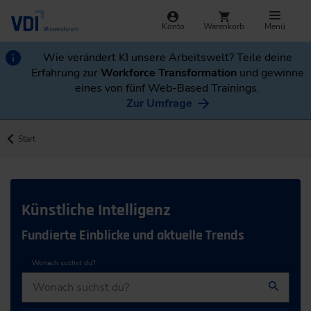
Konto
Warenkorb
Menü
Wie verändert KI unsere Arbeitswelt? Teile deine
Erfahrung zur
Workforce Transformation
und gewinne
eines von fünf Web-Based Trainings.
Zur Umfrage
Start
Künstliche Intelligenz
Fundierte Einblicke und aktuelle Trends
Wonach suchst du?