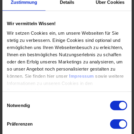
Zustimmung
Details
Über Cookies
autonomere Produktionsabläufe, nutzt Daten und…
WEITERLESEN
Wir vermitteln Wissen!
Wir setzen Cookies ein, um unsere Webseiten für Sie
stetig zu verbessern. Einige Cookies sind optional und
ermöglichen uns Ihren Webseitenbesuch zu erleichtern,
Professionelle Leitung von KI-Projekten in
Ihnen ein bestmögliches Nutzungserlebnis zu schaffen
der Industrie – wie geht Systems Engineering
oder den Erfolg unseres Marketings zu analysieren, um
mit KI?
so unser Angebot noch personalisierter gestalten zu
01.12.2023
können. Sie finden hier unser
Impressum
sowie weitere
Informationen zu unseren Cookies in den
Datenschutzhinweisen
.
Wie gelingt der Schritt von der Idee in den
Einwilligungsauswahl
stabilen Betrieb? Ein strukturierter Ansatz aus
Notwendig
Systems Engineering und KI hilft,
Datenanforderungen,…
Präferenzen
WEITERLESEN