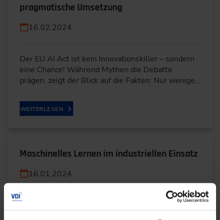
pragmatische Umsetzung
16.02.2024
Der EU AI Act ist kein Innovationskiller – sondern
eine Chance! Während Mythen die Debatte
prägen, zeigt der Blick auf die Fakten: Nur wenige…
WEITERLESEN
Maschinelles Lernen im industriellen Einsatz
16.01.2024
Von Qualitätsprüfung bis Prozessoptimierung:
Maschinelles Lernen ermöglicht effizientere,