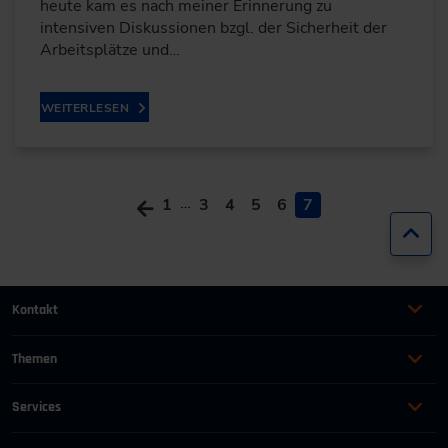
heute kam es nach meiner Erinnerung zu
intensiven Diskussionen bzgl. der Sicherheit der
Arbeitsplätze und…
WEITERLESEN
…
1
3
4
5
6
7
Zur
Kontakt
+49 (0)2116214-201
Themen
Automation
Landtechnik & Landmaschinen
+49 (0)2116214-154
Services
Automobil
Management für Ingenieure
AGB