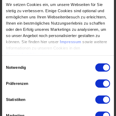
der Festigkeit der Schweißnaht (gemessen anhand der
Wir setzen Cookies ein, um unsere Webseiten für Sie
Abscherkraft) bestand (Bild 2).
stetig zu verbessern. Einige Cookies sind optional und
ermöglichen uns Ihren Webseitenbesuch zu erleichtern,
Ihnen ein bestmögliches Nutzungserlebnis zu schaffen
oder den Erfolg unseres Marketings zu analysieren, um
so unser Angebot noch personalisierter gestalten zu
können. Sie finden hier unser
Impressum
sowie weitere
Informationen zu unseren Cookies in den
Datenschutzhinweisen
.
Einwilligungsauswahl
Notwendig
Quelle: Contech Software & Engineering GmbH
Präferenzen
Bild 3: Screenshot der Engineering-KI Analyser®: Beispiel Scherkraft als Q-
Merkmal des Laserschweißens.
Der Screenshot des Analyser® vergleicht gemessene Scherkr
Die Modell-Validierungs-Grafik (s. Bild 3) der Engineering-
Statistiken
KI dient zur Sicherung der Qualität des Vorhersagemodells:
Y-Achse mit Modellvorhersage vs. X-Achse mit
Beobachtung (gemessener Wert).
Marketing