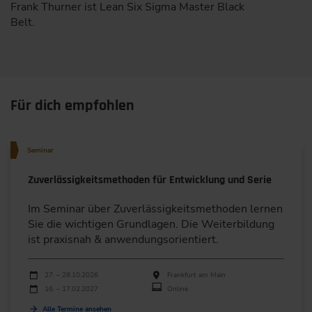
Frank Thurner ist Lean Six Sigma Master Black
Belt.
Für dich empfohlen
Seminar
Zuverlässigkeitsmethoden für Entwicklung und Serie
Im Seminar über Zuverlässigkeitsmethoden lernen
Sie die wichtigen Grundlagen. Die Weiterbildung
ist praxisnah & anwendungs­orientiert.
Durchführungen
Veranstaltungsdatum
Veranstaltungsort
27. – 28.10.2026
Frankfurt am Main
16. – 17.02.2027
Online
Alle Termine ansehen