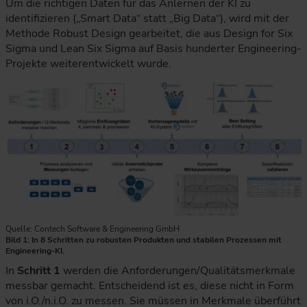
Um die richtigen Daten für das Anlernen der KI zu
identifizieren („Smart Data“ statt „Big Data“), wird mit der
Methode Robust Design gearbeitet, die aus Design for Six
Sigma und Lean Six Sigma auf Basis hunderter Engineering-
Projekte weiterentwickelt wurde.
Quelle: Contech Software & Engineering GmbH
Bild 1: In 8 Schritten zu robusten Produkten und stabilen Prozessen mit
Engineering-KI.
Die Prozessgrafik zeigt den achtstufigen Weg von messbaren
In
Schritt 1
werden die Anforderungen/Qualitätsmerkmale
messbar gemacht. Entscheidend ist es, diese nicht in Form
von i.O./n.i.O. zu messen. Sie müssen in Merkmale überführt