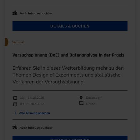
Auch Inhouse buchbar
DETAILS & BUCHEN
Seminar
Versuchsplanung (DoE) und Datenanalyse in der Praxis
Erfahren Sie in dieser Weiterbildung mehr zu den
Themen Design of Experiments und statistische
Verfahren der Versuchsplanung.
Durchführungen
Veranstaltungsdatum
Veranstaltungsort
13. – 14.10.2026
Düsseldorf
09. – 10.02.2027
Online
Alle Termine ansehen
Auch Inhouse buchbar