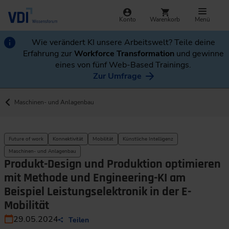
Konto
Warenkorb
Menü
Wie verändert KI unsere Arbeitswelt? Teile deine
Erfahrung zur
Workforce Transformation
und gewinne
eines von fünf Web-Based Trainings.
Zur Umfrage
Maschinen- und Anlagenbau
Future of work
Konnektivität
Mobilität
Künstliche Intelligenz
Maschinen- und Anlagenbau
Produkt-Design und Produktion optimieren
mit Methode und Engineering-KI am
Beispiel Leistungselektronik in der E-
Mobilität
29.05.2024
Teilen