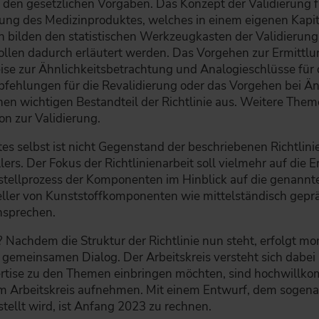
den gesetzlichen Vorgaben. Das Konzept der Validierung fu
ung des Medizinproduktes, welches in einem eigenen Kapit
en bilden den statistischen Werkzeugkasten der Validierung
ollen dadurch erläutert werden. Das Vorgehen zur Ermittl
eise zur Ähnlichkeitsbetrachtung und Analogieschlüsse für 
pfehlungen für die Revalidierung oder das Vorgehen bei 
n wichtigen Bestandteil der Richtlinie aus. Weitere The
n zur Validierung.
s selbst ist nicht Gegenstand der beschriebenen Richtlinien
rs. Der Fokus der Richtlinienarbeit soll vielmehr auf die 
stellprozess der Komponenten im Hinblick auf die genann
eller von Kunststoffkomponenten wie mittelständisch geprä
nsprechen.
? Nachdem die Struktur der Richtlinie nun steht, erfolgt 
emeinsamen Dialog. Der Arbeitskreis versteht sich dabei n
xpertise zu den Themen einbringen möchten, sind hochwill
zum Arbeitskreis aufnehmen. Mit einem Entwurf, dem sogen
stellt wird, ist Anfang 2023 zu rechnen.