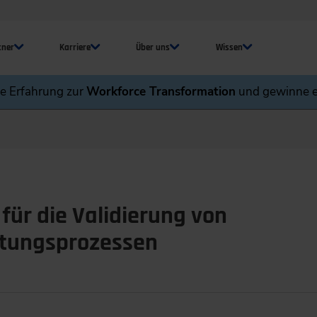
tner
Karriere
Über uns
Wissen
ne Erfahrung zur
Workforce Transformation
und gewinne e
für die Validierung von
itungsprozessen