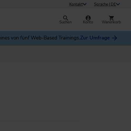
Kontakt
Sprache | DE
Suchen
Konto
Warenkorb
ines von fünf Web-Based Trainings.
Zur Umfrage