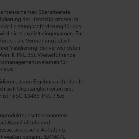
ientensicherheit überarbeitete
dierung der Herstellprozesse im
ende Leistungsanforderung für das
wird nicht explizit eingegangen. Für
 fordert die Verordnung jedoch
ihrer Validierung, der verwendeten
h. II, Pkt. 3b). Weiterführende
itätsmanagementsystemen für
r aus:
dieren, deren Ergebnis nicht durch
h sich Unzulänglichkeiten erst
st.“ (ISO 13485, Pkt. 7.5.6
zinproduktegesetz benannten
bei Arzneimitteln und
zesse, aseptische Abfüllung,
 Schweißen benannt [EKM07].