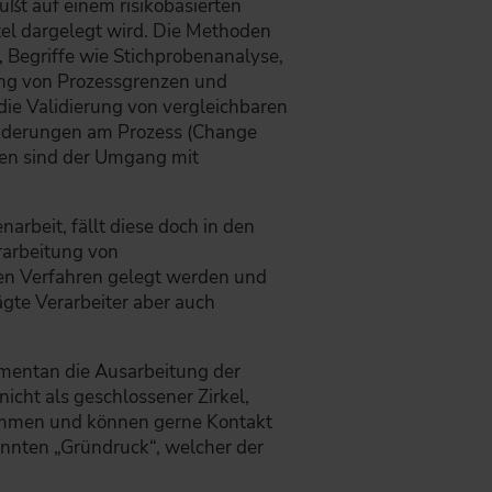
ßt auf einem risikobasierten
el dargelegt wird. Die Methoden
, Begriffe wie Stichprobenanalyse,
ung von Prozessgrenzen und
die Validierung von vergleichbaren
Änderungen am Prozess (Change
men sind der Umgang mit
arbeit, fällt diese doch in den
Erarbeitung von
ten Verfahren gelegt werden und
gte Verarbeiter aber auch
momentan die Ausarbeitung der
icht als geschlossener Zirkel,
kommen und können gerne Kontakt
annten „Gründruck“, welcher der