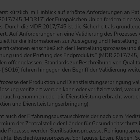
erst kürzlich im Hinblick auf erhöhte Anforderungen an Pat
17/745 [MDR17] der Europäischen Union fordern eine Vali
 Durch die MDR 2017/745 ist die Sicherheit als grundleg
iert. Auf Anforderungen an eine Validierung des Prozesses 
iell für die Informationen zur Auslegung und Herstellung,
ezifikationen einschließlich der Herstellungsprozesse und 
chung und der Prüfung des Endprodukts.“ (MDR 2017/745, An
rden offengelassen. Standards zur Beschreibung von Qual
[ISO16] führen hingegen den Begriff der Validierung weite
rozesse der Produktion und Dienstleistungserbringung vali
ung verifiziert werden kann oder verifiziert wird, wodurc
rauch genommen oder die Dienstleistung erbracht worden i
ktion und Dienstleistungserbringung).
mt auch der Erfahrungsaustauschkreis der nach dem Medi
remium der Zentralstelle der Länder für Gesundheitsschutz 
nde Prozesse werden Sterilisationsprozesse, Reinigungspro
dukte, Beschichtungsprozesse, Spritzguss, Löten, Kleben,