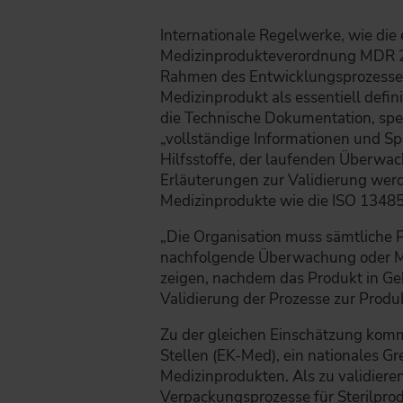
Internationale Regelwerke, wie die 
Medizinprodukteverordnung MDR 20
Rahmen des Entwicklungsprozesses.
Medizinprodukt als essentiell defin
die Technische Dokumentation, spez
„vollständige Informationen und Sp
Hilfsstoffe, der laufenden Überwa
Erläuterungen zur Validierung we
Medizinprodukte wie die ISO 13485 
„Die Organisation muss sämtliche P
nachfolgende Überwachung oder Mess
zeigen, nachdem das Produkt in Geb
Validierung der Prozesse zur Produ
Zu der gleichen Einschätzung kom
Stellen (EK-Med), ein nationales G
Medizinprodukten. Als zu validiere
Verpackungsprozesse für Sterilpro