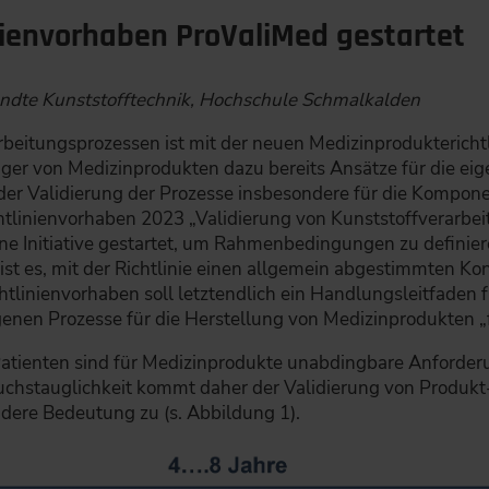
inienvorhaben ProValiMed gestartet
ndte Kunststofftechnik, Hochschule Schmalkalden
rbeitungsprozessen ist mit der neuen Medizinprodukterichtl
ger von Medizinprodukten dazu bereits Ansätze für die eig
n der Validierung der Prozesse insbesondere für die Kompon
tlinienvorhaben 2023 „Validierung von Kunststoffverarbei
ine Initiative gestartet, um Rahmenbedingungen zu definier
 ist es, mit der Richtlinie einen allgemein abgestimmten K
htlinienvorhaben soll letztendlich ein Handlungsleitfaden f
igenen Prozesse für die Herstellung von Medizinprodukten „
atienten sind für Medizinprodukte unabdingbare Anforder
hstauglichkeit kommt daher der Validierung von Produkt-
dere Bedeutung zu (s. Abbildung 1).