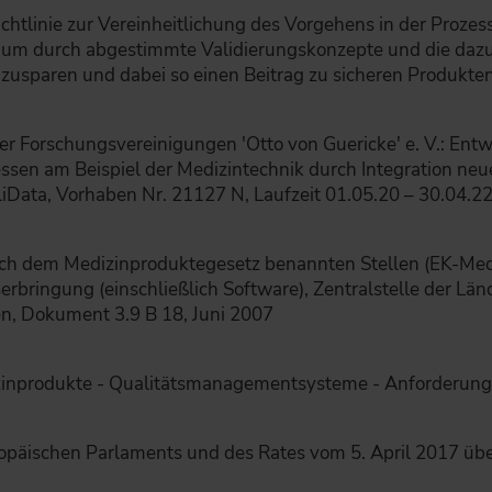
ichtlinie zur Vereinheitlichung des Vorgehens in der Prozes
 um durch abgestimmte Validierungskonzepte und die daz
zusparen und dabei so einen Beitrag zu sicheren Produkten 
er Forschungsvereinigungen 'Otto von Guericke' e. V.: Entw
essen am Beispiel der Medizintechnik durch Integration ne
liData, Vorhaben Nr. 21127 N, Laufzeit 01.05.20 – 30.04.2
ch dem Medizinproduktegesetz benannten Stellen (EK-Med)
erbringung (einschließlich Software), Zentralstelle der Län
n, Dokument 3.9 B 18, Juni 2007
inprodukte - Qualitätsmanagementsysteme - Anforderunge
opäischen Parlaments und des Rates vom 5. April 2017 üb