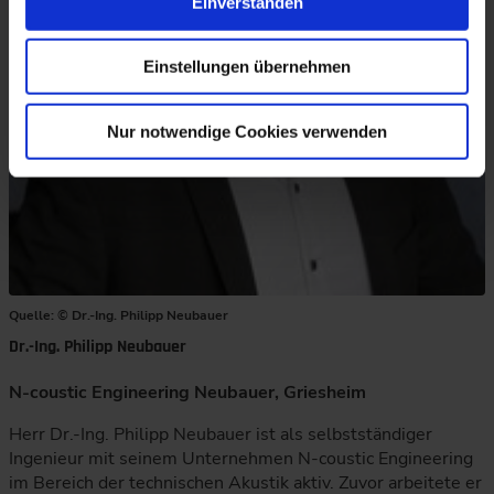
Einverstanden
Einstellungen übernehmen
Nur notwendige Cookies verwenden
Quelle: © Dr.-Ing. Philipp Neubauer
Dr.-Ing. Philipp Neubauer
N-coustic Engineering Neubauer, Griesheim
Herr Dr.-Ing. Philipp Neubauer ist als selbstständiger
Ingenieur mit seinem Unternehmen N-coustic Engineering
im Bereich der technischen Akustik aktiv. Zuvor arbeitete er