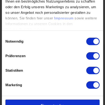
Ihnen ein bestmögliches Nutzungserlebnis zu schaffen
Entdecke auch unsere Seminare in den Bereichen
oder den Erfolg unseres Marketings zu analysieren, um
„Antriebstechnik, Schwingungstechnik und
so unser Angebot noch personalisierter gestalten zu
Maschinenelemente“:
können. Sie finden hier unser
Impressum
sowie weitere
Informationen zu unseren Cookies in den
MEHR ERFAHREN
Datenschutzhinweisen
.
Einwilligungsauswahl
Notwendig
Über den Autor:
Präferenzen
Statistiken
Marketing