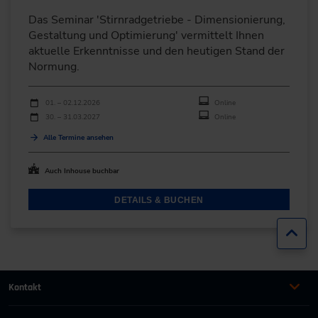
Das Seminar 'Stirnradgetriebe - Dimensionierung,
Gestaltung und Optimierung' vermittelt Ihnen
aktuelle Erkenntnisse und den heutigen Stand der
Normung.
Durchführungen
Veranstaltungsdatum
Veranstaltungsort
01. – 02.12.2026
Online
30. – 31.03.2027
Online
Alle Termine ansehen
Auch Inhouse buchbar
DETAILS & BUCHEN
Zur
Kontakt