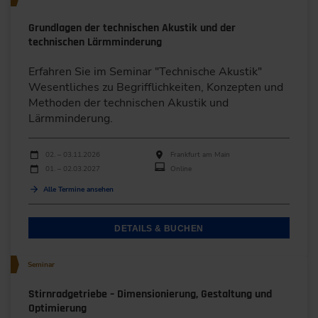
Grundlagen der technischen Akustik und der
technischen Lärmminderung
Erfahren Sie im Seminar "Technische Akustik"
Wesentliches zu Begrifflichkeiten, ­Konzepten und
Methoden der technischen Akustik und
Lärmminderung.
Durchführungen
Veranstaltungsdatum
Veranstaltungsort
02. – 03.11.2026
Frankfurt am Main
01. – 02.03.2027
Online
Alle Termine ansehen
DETAILS & BUCHEN
Seminar
Stirnradgetriebe – Dimensionierung, Gestaltung und
Optimierung