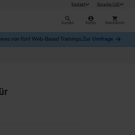
Kontakt
Sprache | DE
Suchen
Konto
Warenkorb
ines von fünf Web-Based Trainings.
Zur Umfrage
ür