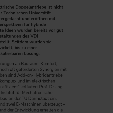
trische Doppelantriebe ist nicht
r Technischen Universität
ergedacht und eröffnen mit
rspektiven für hybride
te Ideen wurden bereits vor gut
nstaltungen des VDI
tellt. Seitdem wurden sie
ckelt, bis zu einer
skalierbaren Lösung.
erungen an Bauraum, Komfort,
 noch oft geforderten Synergien mit
eben sind Add-on-Hybridantriebe
 komplex und im elektrischen
effizient“, erläutert Prof. Dr.-Ing.
Institut für Mechatronische
bau an der TU Darmstadt ein.
 und zwei E-Maschinen überzeugt –
and der Entwicklung erhalten die