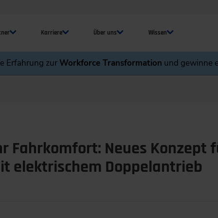
tner
Karriere
Über uns
Wissen
ne Erfahrung zur
Workforce Transformation
und gewinne e
hr Fahrkomfort: Neues Konzept f
t elektrischem Doppelantrieb