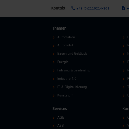
Kontakt
+49 (0)2116214-201
+
Themen
Automation
L
Automobil
M
Bauen und Gebäude
Energie
P
Führung & Leadership
P
Industrie 4.0
R
IT & Digitalisierung
T
Kunststoff
Services
Kar
AGB
O
AEB
W