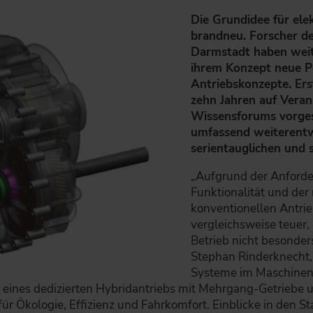
Die Grundidee für elek
brandneu. Forscher de
Darmstadt haben weit
ihrem Konzept neue Pe
Antriebskonzepte. Ers
zehn Jahren auf Vera
Wissensforums vorges
umfassend weiterentwi
serientauglichen und 
„Aufgrund der Anford
Funktionalität und der
konventionellen Antri
vergleichsweise teuer,
Betrieb nicht besonders 
Stephan Rinderknecht, 
Systeme im Maschinen
en eines dedizierten Hybridantriebs mit Mehrgang-Getriebe
r Ökologie, Effizienz und Fahrkomfort. Einblicke in den St