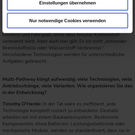
Nutzfahrzeugen.
Einstellungen übernehmen
Gerade dort, wo das Geräusch eines Motors Teil der
Nur notwendige Cookies verwenden
Marken- und Fahrerfahrung ist, kann ein Wasserstoff-
Verbrenner eine interessante Lösung sein: Er ermöglicht
Emotion und Fahrspaß, ohne dass fossiler Kohlenstoff
verbrannt wird. Aber auch hier gilt: Es ist nicht „entweder
Brennstoffzelle oder Wasserstoff-Verbrenner“.
Verschiedene Technologien werden für unterschiedliche
Aufgaben gebraucht.
Multi-Pathway klingt aufwendig: viele Technologien, viele
Antriebsstränge, viele Varianten. Wie organisieren Sie das
in der Entwicklung?
Timothy D’Herde:
In der Tat wäre es ineffizient, jede
Technologie komplett isoliert zu entwickeln. Deshalb
arbeiten wir mit einem Baukastensystem. Bestimmte
Komponenten, etwa Batterien, Leistungselektronik oder
mechanische Module, werden so standardisiert, dass sie in