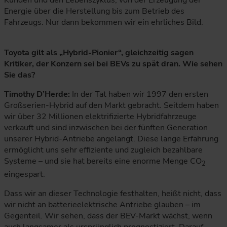
Kunden und den Lebenszyklus, von der Erzeugung der
Energie über die Herstellung bis zum Betrieb des
Fahrzeugs. Nur dann bekommen wir ein ehrliches Bild.
Toyota gilt als „Hybrid-Pionier“, gleichzeitig sagen
Kritiker, der Konzern sei bei BEVs zu spät dran. Wie sehen
Sie das?
Timothy D’Herde:
In der Tat haben wir 1997 den ersten
Großserien-Hybrid auf den Markt gebracht. Seitdem haben
wir über 32 Millionen elektrifizierte Hybridfahrzeuge
verkauft und sind inzwischen bei der fünften Generation
unserer Hybrid-Antriebe angelangt. Diese lange Erfahrung
ermöglicht uns sehr effiziente und zugleich bezahlbare
Systeme – und sie hat bereits eine enorme Menge CO
2
eingespart.
Dass wir an dieser Technologie festhalten, heißt nicht, dass
wir nicht an batterieelektrische Antriebe glauben – im
Gegenteil. Wir sehen, dass der BEV-Markt wächst, wenn
auch langsamer als ursprünglich prognostiziert. Darauf