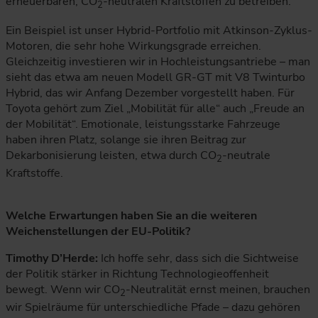
erneuerbaren, CO
-neutralen Kraftstoffen zu betreiben.
2
Ein Beispiel ist unser Hybrid-Portfolio mit Atkinson-Zyklus-
Motoren, die sehr hohe Wirkungsgrade erreichen.
Gleichzeitig investieren wir in Hochleistungsantriebe – man
sieht das etwa am neuen Modell GR-GT mit V8 Twinturbo
Hybrid, das wir Anfang Dezember vorgestellt haben. Für
Toyota gehört zum Ziel „Mobilität für alle“ auch „Freude an
der Mobilität“. Emotionale, leistungsstarke Fahrzeuge
haben ihren Platz, solange sie ihren Beitrag zur
Dekarbonisierung leisten, etwa durch CO
-neutrale
2
Kraftstoffe.
Welche Erwartungen haben Sie an die weiteren
Weichenstellungen der EU-Politik?
Timothy D’Herde:
Ich hoffe sehr, dass sich die Sichtweise
der Politik stärker in Richtung Technologieoffenheit
bewegt. Wenn wir CO
-Neutralität ernst meinen, brauchen
2
wir Spielräume für unterschiedliche Pfade – dazu gehören