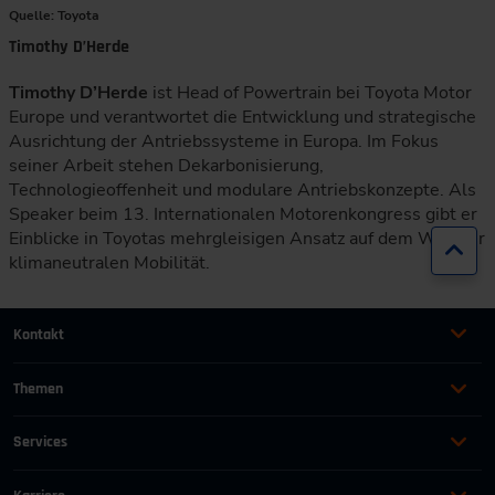
Quelle: Toyota
Timothy D’Herde
Timothy D’Herde
ist Head of Powertrain bei Toyota Motor
Europe und verantwortet die Entwicklung und strategische
Ausrichtung der Antriebssysteme in Europa. Im Fokus
seiner Arbeit stehen Dekarbonisierung,
Technologieoffenheit und modulare Antriebskonzepte. Als
Speaker beim 13. Internationalen Motorenkongress gibt er
Einblicke in Toyotas mehrgleisigen Ansatz auf dem Weg zur
Zur
klimaneutralen Mobilität.
Kontakt
+49 (0)2116214-201
Themen
Automation
Landtechnik & Landmaschinen
+49 (0)2116214-154
Services
Automobil
Management für Ingenieure
AGB
wissensforum
@
vdi.de
Bauen und Gebäude
Maschinenbau