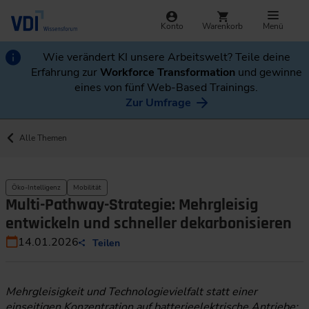
Konto
Warenkorb
Menü
Wie verändert KI unsere Arbeitswelt? Teile deine
Erfahrung zur
Workforce Transformation
und gewinne
eines von fünf Web-Based Trainings.
Zur Umfrage
Alle Themen
Öko-Intelligenz
Mobilität
Multi-Pathway-Strategie: Mehrgleisig
entwickeln und schneller dekarbonisieren
14.01.2026
Teilen
Mehrgleisigkeit und Technologievielfalt statt einer
einseitigen Konzentration auf batterieelektrische Antriebe: