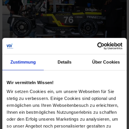
Bis zu 15 Teams gehen an den Start
Zustimmung
Details
Über Cookies
Die Erstauflage des Events war im Sommer 2025 ein voller
Erfolg: „Die Rennstrecke und die gesamte Location in
Wir vermitteln Wissen!
Meppen wurden sowohl von den Teams als auch von den
Wir setzen Cookies ein, um unsere Webseiten für Sie
Sponsoren sehr gut angenommen.“ Daher erwarten die
stetig zu verbessern. Einige Cookies sind optional und
Organisatoren für 2026 eine deutliche Steigerung: Nach
ermöglichen uns Ihren Webseitenbesuch zu erleichtern,
fünf Teams im vergangenen Jahr sollen es nun bis zu 15
Ihnen ein bestmögliches Nutzungserlebnis zu schaffen
Teams an den Start gehen. Internationaler wird das Feld
oder den Erfolg unseres Marketings zu analysieren, um
ebenfalls. Malki Maliha: „Wir haben erste Anfragen aus
so unser Angebot noch personalisierter gestalten zu
Benelux, Spanien, Österreich und sogar aus China