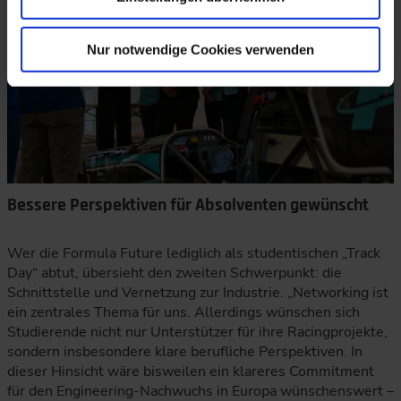
Nur notwendige Cookies verwenden
Bessere Perspektiven für Absolventen gewünscht
Wer die Formula Future lediglich als studentischen „Track
Day“ abtut, übersieht den zweiten Schwerpunkt: die
Schnittstelle und Vernetzung zur Industrie. „Networking ist
ein zentrales Thema für uns. Allerdings wünschen sich
Studierende nicht nur Unterstützer für ihre Racingprojekte,
sondern insbesondere klare berufliche Perspektiven. In
dieser Hinsicht wäre bisweilen ein klareres Commitment
für den Engineering-Nachwuchs in Europa wünschenswert –