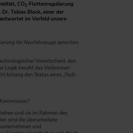
ielfalt, CO
-Flottenregulierung
2
Dr. Tobias Block, einer der
eantwortet im Vorfeld unsere
lierung für Neufahrzeuge sprechen.
n technologischer Vorentscheid, den
er Logik beruht das Verbrenner-
t bislang den Status eines „Null-
-Kommission?
uziehen und sie im Rahmen des
ten sind die überarbeitete
singunternehmen und