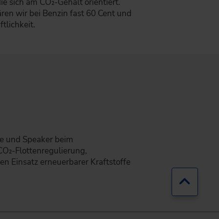
e sich am CO₂-Gehalt orientiert.
ren wir bei Benzin fast 60 Cent und
tlichkeit.
nce und Speaker beim
CO₂-Flottenregulierung,
n Einsatz erneuerbarer Kraftstoffe
Zurück