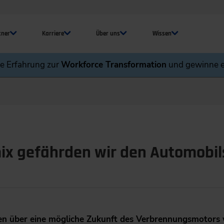
tner
Karriere
Über uns
Wissen
ne Erfahrung zur
Workforce Transformation
und gewinne e
ix gefährden wir den Automobil
gen über eine mögliche Zukunft des Verbrennungsmotor