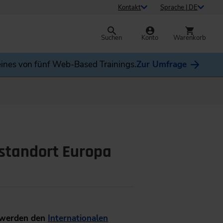
Kontakt
Sprache | DE
Suchen
Konto
Warenkorb
ines von fünf Web-Based Trainings.
Zur Umfrage
standort Europa
s werden den
Internationalen