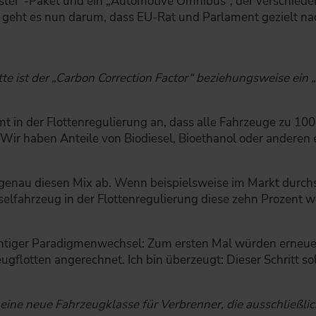
ster“-Paket und ein „Automotive Omnibus“, der verschieden
eht es nun darum, dass EU-Rat und Parlament gezielt na
tte ist der „Carbon Correction Factor“ beziehungsweise ein
 in der Flottenregulierung an, dass alle Fahrzeuge zu 100 
re: Wir haben Anteile von Biodiesel, Bioethanol oder ander
t genau diesen Mix ab. Wenn beispielsweise im Markt durchs
ieselfahrzeug in der Flottenregulierung diese zehn Prozent
ichtiger Paradigmenwechsel: Zum ersten Mal würden erneuer
eugflotten angerechnet. Ich bin überzeugt: Dieser Schritt 
 eine neue Fahrzeugklasse für Verbrenner, die ausschließli