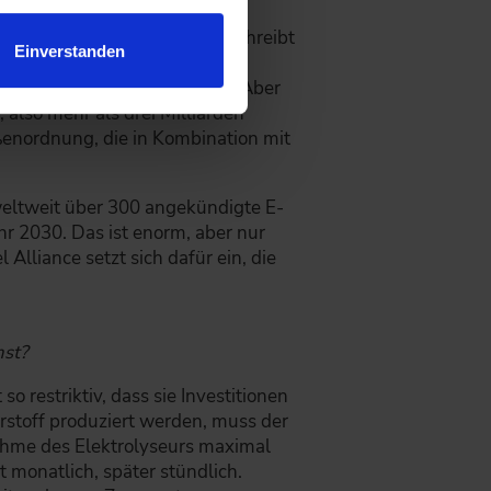
iellen Mengen verfügbar sein
die Mineralölindustrie. Sie schreibt
Einverstanden
 E-Fuels gedeckt werden muss.
 Prozent bis 2030 eingesetzt. Aber
 also mehr als drei Milliarden
ößenordnung, die in Kombination mit
weltweit über 300 angekündigte E-
hr 2030. Das ist enorm, aber nur
Alliance setzt sich dafür ein, die
mst?
 restriktiv, dass sie Investitionen
rstoff produziert werden, muss der
hme des Elektrolyseurs maximal
 monatlich, später stündlich.