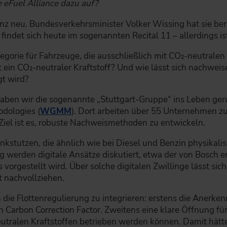
e eFuel Alliance dazu auf?
ganz neu. Bundesverkehrsminister Volker Wissing hat sie bere
findet sich heute im sogenannten Recital 11 – allerdings ist
egorie für Fahrzeuge, die ausschließlich mit CO₂-neutralen
 ein CO₂-neutraler Kraftstoff? Und wie lässt sich nachweis
gt wird?
ben wir die sogenannte „Stuttgart-Gruppe“ ins Leben geruf
dologies (
WGMM
). Dort arbeiten über 55 Unternehmen 
 Ziel ist es, robuste Nachweismethoden zu entwickeln.
stutzen, die ähnlich wie bei Diesel und Benzin physikalis
 werden digitale Ansätze diskutiert, etwa der von Bosch en
orgestellt wird. Über solche digitalen Zwillinge lässt sich
t nachvollziehen.
n die Flottenregulierung zu integrieren: erstens die Anerk
n Carbon Correction Factor. Zweitens eine klare Öffnung für
tralen Kraftstoffen betrieben werden können. Damit hätten