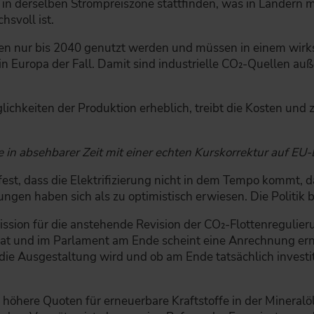
n derselben Strompreiszone stattfinden, was in Ländern 
hsvoll ist.
rfen nur bis 2040 genutzt werden und müssen in einem wi
r in Europa der Fall. Damit sind industrielle CO₂-Quellen a
ichkeiten der Produktion erheblich, treibt die Kosten und 
e in absehbarer Zeit mit einer echten Kurskorrektur auf EU
 fest, dass die Elektrifizierung nicht in dem Tempo kommt, d
en haben sich als zu optimistisch erwiesen. Die Politik be
ssion für die anstehende Revision der CO₂-Flottenregulier
t und im Parlament am Ende scheint eine Anrechnung erneue
die Ausgestaltung wird und ob am Ende tatsächlich investi
 höhere Quoten für erneuerbare Kraftstoffe in der Mineralöl