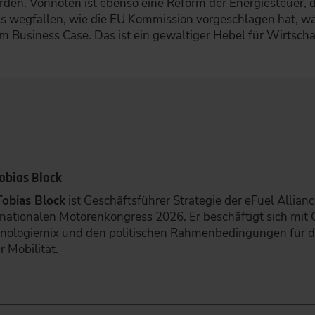
den. Vonnöten ist ebenso eine Reform der Energiesteuer, di
s wegfallen, wie die EU Kommission vorgeschlagen hat, wä
m Business Case. Das ist ein gewaltiger Hebel für Wirtschaf
Tobias Block
Tobias Block
ist Geschäftsführer Strategie der eFuel Allia
rnationalen Motorenkongress 2026. Er beschäftigt sich mit 
nologiemix und den politischen Rahmenbedingungen für de
r Mobilität.