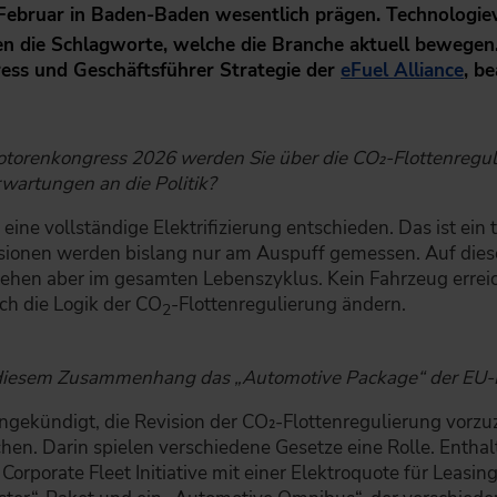
Februar in Baden-Baden wesentlich prägen. Technologiev
n die Schlagworte, welche die Branche aktuell bewegen. 
ss und Geschäftsführer Strategie der
eFuel Alliance
, b
Motorenkongress 2026 werden Sie über die CO₂-Flottenregu
wartungen an die Politik?
ür eine vollständige Elektrifizierung entschieden. Das ist ei
ssionen werden bislang nur am Auspuff gemessen. Auf dies
ehen aber im gesamten Lebenszyklus. Kein Fahrzeug erreich
ch die Logik der CO
-Flottenregulierung ändern.
2
n diesem Zusammenhang das „Automotive Package“ der EU
angekündigt, die Revision der CO₂-Flottenregulierung vorz
hen. Darin spielen verschiedene Gesetze eine Rolle. Enthal
 Corporate Fleet Initiative mit einer Elektroquote für Lea