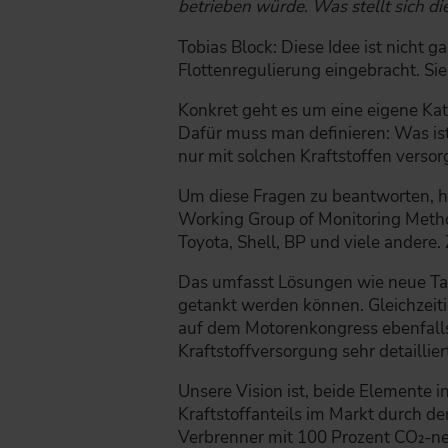
betrieben würde. Was stellt sich di
Tobias Block: Diese Idee ist nicht 
Flottenregulierung eingebracht. Sie 
Konkret geht es um eine eigene Kat
Dafür muss man definieren: Was ist
nur mit solchen Kraftstoffen versor
Um diese Fragen zu beantworten, ha
Working Group of Monitoring Metho
Toyota, Shell, BP und viele andere.
Das umfasst Lösungen wie neue Tank
getankt werden können. Gleichzeitig
auf dem Motorenkongress ebenfalls v
Kraftstoffversorgung sehr detaillier
Unsere Vision ist, beide Elemente i
Kraftstoffanteils im Markt durch de
Verbrenner mit 100 Prozent CO₂-neu