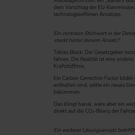
Mietwagenfirmen, ein „Battery Boo
dem Vorschlag der EU-Kommission g
technologieoffenen Ansatzes.
Ein zentrales Stichwort in der Deba
steckt hinter diesem Ansatz?
Tobias Block: Der Gesetzgeber nimmt
fahren. Die Realität ist eine ande
Kraftstoffmix.
Ein Carbon Correction Factor bilde
enthalten sind, sollte ein neues D
bekommen.
Das klingt banal, wäre aber ein w
direkt auf die CO₂-Bilanz der Fahrz
Ein weiterer Lösungsansatz betrifft