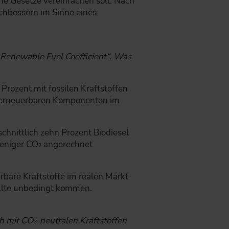
e Gesetze vereinfachen soll. Nach
chbessern im Sinne eines
 „Renewable Fuel Coefficient“. Was
Prozent mit fossilen Kraftstoffen
en erneuerbaren Komponenten im
chnittlich zehn Prozent Biodiesel
 weniger CO₂ angerechnet
bare Kraftstoffe im realen Markt
sollte unbedingt kommen.
ch mit CO₂-neutralen Kraftstoffen