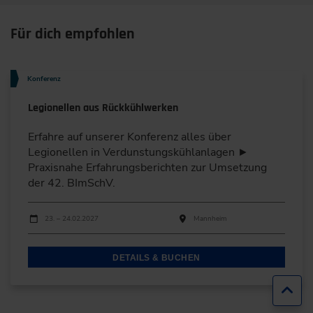
Für dich empfohlen
Konferenz
Legionellen aus Rückkühlwerken
Erfahre auf unserer Konferenz alles über
Legionellen in Verdunstungskühlanlagen ►
Praxisnahe Erfahrungsberichten zur Umsetzung
der 42. BImSchV.
Durchführungen
Veranstaltungsdatum
Veranstaltungsort
23. – 24.02.2027
Mannheim
DETAILS & BUCHEN
Zur