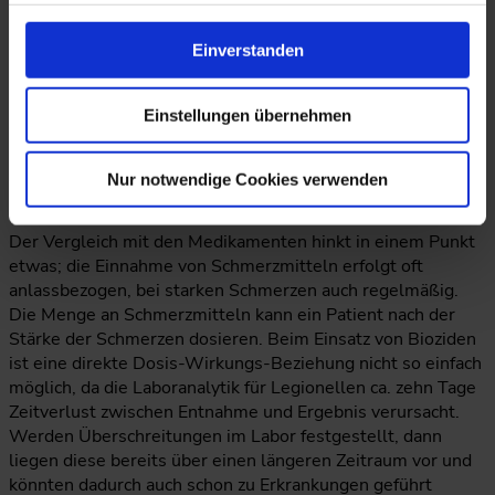
Der Einsatz von Bioziden kann mit dem Einsatz von
Medikamenten (z.B. Antibiotika oder Schmerzmittel) bei der
Einverstanden
Schulmedizin verglichen werden und alternative Methoden
können mit alternativen Heilmethoden (z.B.
Homöopathisch) verglichen werden. Interessant sind aus
Einstellungen übernehmen
diesem Blickwinkel dann Begriffe wie Nebenwirkungen,
Medikamentenkonsum, Antibiotikagabe,
Abwasserproblematik, Resistenzen und aktueller
Nur notwendige Cookies verwenden
Medikamentenplan.
Der Vergleich mit den Medikamenten hinkt in einem Punkt
etwas; die Einnahme von Schmerzmitteln erfolgt oft
anlassbezogen, bei starken Schmerzen auch regelmäßig.
Die Menge an Schmerzmitteln kann ein Patient nach der
Stärke der Schmerzen dosieren. Beim Einsatz von Bioziden
ist eine direkte Dosis-Wirkungs-Beziehung nicht so einfach
möglich, da die Laboranalytik für Legionellen ca. zehn Tage
Zeitverlust zwischen Entnahme und Ergebnis verursacht.
Werden Überschreitungen im Labor festgestellt, dann
liegen diese bereits über einen längeren Zeitraum vor und
könnten dadurch auch schon zu Erkrankungen geführt