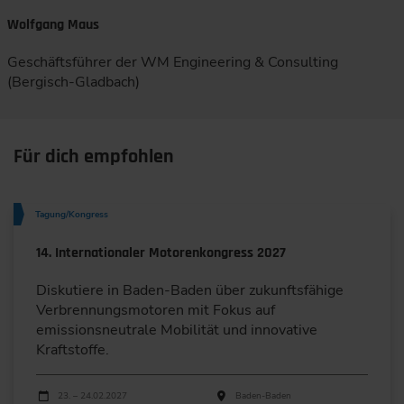
Wolfgang Maus
Geschäftsführer der WM Engineering & Consulting
(Bergisch-Gladbach)
Für dich empfohlen
Tagung/Kongress
14. Internationaler Motorenkongress 2027
Diskutiere in Baden-Baden über zukunftsfähige
Verbrennungsmotoren mit Fokus auf
emissionsneutrale Mobilität und innovative
Kraftstoffe.
Durchführungen
Veranstaltungsdatum
Veranstaltungsort
23. – 24.02.2027
Baden-Baden