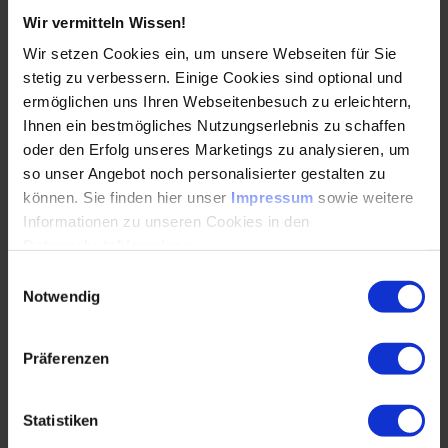
Wie schon angedeutet, muss der Gesetzgeber langfristige
Wir vermitteln Wissen!
Umweltziele vorgeben, damit Forschung und Entwicklung,
Aufbau der Fertigungskapazitäten und Validierung ebenfalls
Wir setzen Cookies ein, um unsere Webseiten für Sie
konkrete Meilensteinpläne zulassen. Zwischen den
stetig zu verbessern. Einige Cookies sind optional und
Forderungen einer Miriam Dalli, Malta, oder dem EU-
ermöglichen uns Ihren Webseitenbesuch zu erleichtern,
Parlament, die CO
-Emissionen für Pkw bis 2030 um 35
2
Ihnen ein bestmögliches Nutzungserlebnis zu schaffen
Prozent zu senken, mit dem eklatanten Mangel an
oder den Erfolg unseres Marketings zu analysieren, um
sinnvollen CO
-Minderungsanrechnungen – wie bereits
2
so unser Angebot noch personalisierter gestalten zu
angeführt – und der viel zu geringen Bereitstellung
können. Sie finden hier unser
Impressum
sowie weitere
„grüner“ Energie, bestehen unlösbare physikalische und
Informationen zu unseren Cookies in den
ökonomische Widersprüche. Die Politik glaubt
Datenschutzhinweisen
.
offensichtlich, gegen die Physik verstoßen zu können.
Einwilligungsauswahl
Notwendig
Lenkt die Feinstaub- und NO
-Debatte nicht in der
x
allgemeinen Öffentlichkeit viel zu sehr vom Thema CO
2
Präferenzen
ab? Und falls ja, wie kann die Fachwelt damit umgehen
und dieses Meinungsbild verändern?
Statistiken
Häufig werden auch die Medien für die Verzerrung der