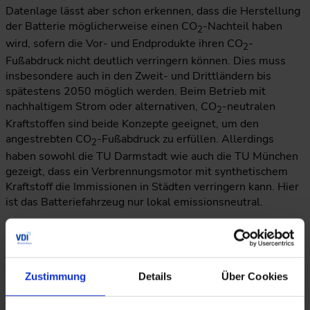
Datenlage lässt aber schon erkennen, dass die Herstellung
der Batterie möglicherweise einen CO
-Nachteil haben
2
wird, sofern die Vor- und Endprodukte ihren CO
-
2
Fußabdruck nicht deutlich verringern können. Dies muss
insbesondere auch in den Zweit- und Drittländern bis
spätestens 2050 möglich werden. Beim Betrieb mit
nachhaltigem Strom oder alternativen, CO
-neutralen
2
Kraftstoffen sind beide Konzepte geeignet, um den
angestrebten CO
-Fußabdruck zu erfüllen. Allerdings
2
haben sowohl die TU Darmstadt wie auch die TU München
gezeigt, dass ein Verbrennungsmotor mit synthetischem
Kraftstoff die Immissionen in Städten verringern kann. Hier
ist das Batteriefahrzeug nur lokal emissionsneutral.
Welche Bringschuld im laufenden Veränderungsprozess
hat die Automobilindustrie selbst? In welchen Bereichen
sollte aus Ihrer Sicht der Gesetzgeber noch stärker
Zustimmung
Details
Über Cookies
regulierend eingreifen?