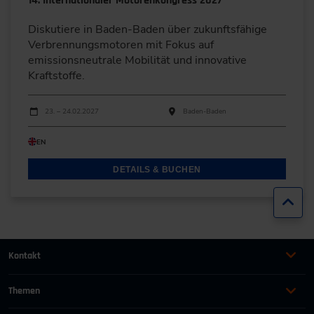
14. Internationaler Motorenkongress 2027
Diskutiere in Baden-Baden über zukunftsfähige
Verbrennungsmotoren mit Fokus auf
emissionsneutrale Mobilität und innovative
Kraftstoffe.
Durchführungen
Veranstaltungsdatum
Veranstaltungsort
23. – 24.02.2027
Baden-Baden
EN
DETAILS & BUCHEN
Zur
Kontakt
+49 (0)2116214-201
Themen
Automation
Landtechnik & Landmaschinen