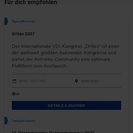
Für dich empfohlen
Tagung/Kongress
Dritev 2027
Der Internationale VDI-Kongress „Dritev“ ist einer
der weltweit größten Automobil-Kongresse und
bietet der Antriebs-Community eine optimale
Plattform zum Austausch.
Durchführungen
Veranstaltungsdatum
Veranstaltungsort
30.06. – 01.07.2027
Baden-Baden
EN
DETAILS & BUCHEN
Tagung/Kongress