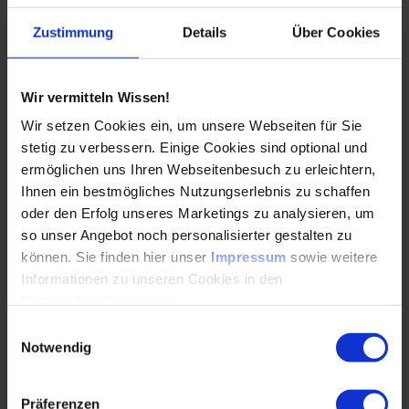
Leistungen und Spitzendrücke bei gleichzeitiger
Reibungsminimierung. Im Falle des Vierzylinder-
Zustimmung
Details
Über Cookies
Dieselmotors OM654 konnte die Kolbenhemdreibung um
zusätzliche 20% gesenkt werden. Für Mercedes-Benz Pkw-
Dieselmotoren werden innovative, effiziente Hightech-
Wir vermitteln Wissen!
Stahlkolben immer mehr zum Standard. Sie tragen zur
weiteren
Senkung des Verbrauchs
durch geringere
Wir setzen Cookies ein, um unsere Webseiten für Sie
Reibung bei – bei gleichzeitiger optimierter Verbrennung.
stetig zu verbessern. Einige Cookies sind optional und
ermöglichen uns Ihren Webseitenbesuch zu erleichtern,
Ihnen ein bestmögliches Nutzungserlebnis zu schaffen
Megatrends im Automobil durch
oder den Erfolg unseres Marketings zu analysieren, um
Massivumgeformte Komponenten
so unser Angebot noch personalisierter gestalten zu
unterstützen
können. Sie finden hier unser
Impressum
sowie weitere
Informationen zu unseren Cookies in den
Datenschutzhinweisen
.
Die Hirschvogel Automotive Group hat als Zulieferer für KS
Kolbenschmidt das vorbearbeitete und umgeformte Rohteil
Einwilligungsauswahl
für den ersten Stahlkolben in einer Pkw-Serienanwendung
Notwendig
abgeliefert. Grundlage ist eine Fertigungsprozesskette, die
drei Schritte miteinander verbindet:
Massivumformung,
Bearbeitung und Wärmebehandlung
. Dabei entsteht eine
Präferenzen