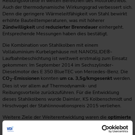
Reibungsvorteile in weiten Bereichen des Motorbetriebs.
Auch der thermodynamische Wirkungsgrad verbessert sich.
Denn die geringere Wärmeleitfähigkeit von Stahl bewirkt
erhöhte Bauteiltemperaturen, was mit höherer
Zündwilligkeit
und
reduzierter Brenndauer
einhergeht.
Entsprechende Messungen haben dies bestätigt.
Die Kombination von Stahlkolben mit einem
Vollaluminium-Kurbelgehäuse mit NANOSLIDE®-
Laufbahnbeschichtung ist weltweit erstmalig zum Einsatz
gekommen: Im September 2014 im Sechszylinder-
Dieselmotor des E 350 BlueTEC von Mercedes-Benz. Die
CO
-Emissionen
konnten
um ca. 3,5g/km
gesenkt
werden.
2
Dies ist vor allem auf Thermodynamik- und
Reibungsvorteile zurückzuführen. Für die Entwicklung
dieses Stahlkolbens wurde Daimler, KS Kolbenschmidt und
Hirschvogel der Stahlinnovationspreis 2015 verliehen.
Weitere Ziele der Weiterentwicklung waren die
optimierte
Verbrennung
durch ein neues Stufenmulden-
Brennverfahren und die Auslegung für höhere spezifische