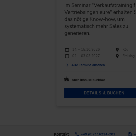
Im Seminar "Verkaufstraining f
Vertriebsingenieure" erhalten 
das nötige Know-how, um
systematisch mehr Sales zu
generieren.
Durchführungen
Veranstaltungsdatum
Veranstaltungsort
14. – 15.10.2026
Köln
02. – 03.03.2027
Freising
Alle Termine ansehen
Auch Inhouse buchbar
DETAILS & BUCHEN
Kontakt
+49 (0)2116214-201
+