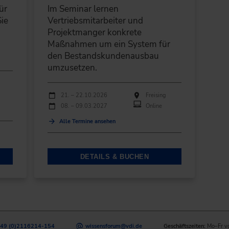
ür
Im Seminar lernen
Sie
Vertriebsmitarbeiter und
Projektmanger konkrete
Maßnahmen um ein System für
den Bestandskundenausbau
umzusetzen.
Durchführungen
Veranstaltungsdatum
Veranstaltungsort
21. – 22.10.2026
Freising
08. – 09.03.2027
Online
Alle Termine ansehen
DETAILS & BUCHEN
49 (0)2116214-154
wissensforum
@
vdi.de
Geschäftszeiten:
Mo–Fr v