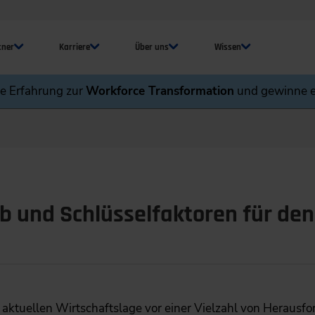
tner
Karriere
Über uns
Wissen
ne Erfahrung zur
Workforce Transformation
und gewinne e
b und Schlüsselfaktoren für den
er aktuellen Wirtschaftslage vor einer Vielzahl von Heraus