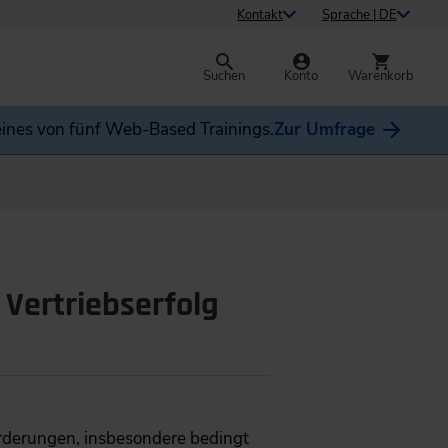
Kontakt
Sprache | DE
Suchen
Konto
Warenkorb
ines von fünf Web-Based Trainings.
Zur Umfrage
 Vertriebserfolg
forderungen, insbesondere bedingt