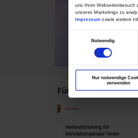
uns Ihren Webseitenbesuch zu
Jens
unseres Marketings zu analys
insb
Impressum
sowie weitere In
rein
Erfo
Einwilligungsauswahl
Verk
Notwendig
Glau
orie
Weit
Nur notwendige Cook
verwenden
Für dich empfohlen
Seminar
Verkaufstraining für
Vertriebsingenieur*innen