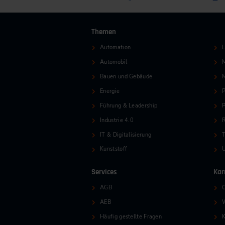
Themen
Automation
L
Automobil
M
Bauen und Gebäude
Energie
P
Führung & Leadership
P
Industrie 4.0
R
IT & Digitalisierung
T
Kunststoff
Services
Kar
AGB
O
AEB
W
Häufig gestellte Fragen
K