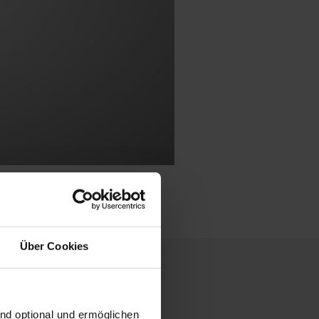
Über Cookies
ind optional und ermöglichen