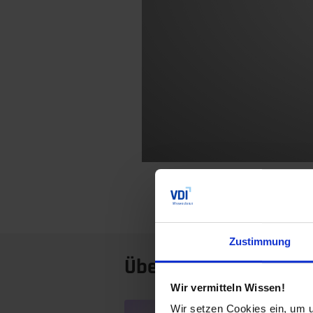
Zustimmung
Über den Autor:
Wir vermitteln Wissen!
Jens
Wir setzen Cookies ein, um u