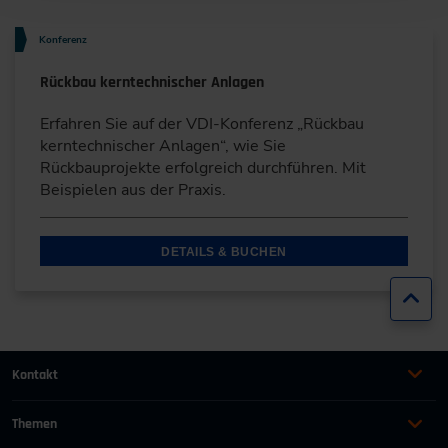
Konferenz
Rückbau kerntechnischer Anlagen
Erfahren Sie auf der VDI-Konferenz „Rückbau
kerntechnischer Anlagen“, wie Sie
Rückbauprojekte erfolgreich durchführen. Mit
Beispielen aus der Praxis.
DETAILS & BUCHEN
Zur
Kontakt
+49 (0)2116214-201
Themen