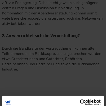
z.B. zur Endlagerung. Dabei steht jeweils auch genügend
Zeit für Fragen und Diskussion zur Verfügung. In
Kombination mit der Abendveranstaltung können somit
viele Bereiche ausgiebig erörtert und auch das Netzwerken
aktiv betrieben werden.
2. An wen richtet sich die Veranstaltung?
Durch die Bandbreite der Vortragsthemen können alle
Teilnehmenden im Rückbauprozess angesprochen werden:
etwa Gutachterinnen und Gutachter, Behörden,
Betreiberinnen und Betreiber und sowie die rückbauende
Industrie.
Über den Autor: