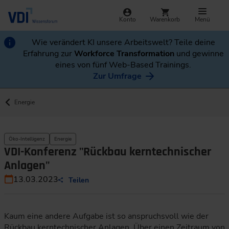
Konto
Warenkorb
Menü
Wie verändert KI unsere Arbeitswelt? Teile deine
Erfahrung zur
Workforce Transformation
und gewinne
eines von fünf Web-Based Trainings.
Zur Umfrage
Energie
Öko-Intelligenz
Energie
VDI-Konferenz "Rückbau kerntechnischer
Anlagen"
13.03.2023
Teilen
Kaum eine andere Aufgabe ist so anspruchsvoll wie der
Rückbau kerntechnischer Anlagen. Über einen Zeitraum von