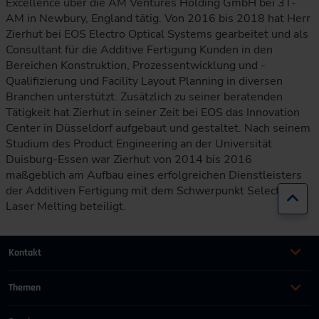
Excellence über die AM Ventures Holding GmbH bei 3T-
AM in Newbury, England tätig. Von 2016 bis 2018 hat Herr
Zierhut bei EOS Electro Optical Systems gearbeitet und als
Consultant für die Additive Fertigung Kunden in den
Bereichen Konstruktion, Prozessentwicklung und -
Qualifizierung und Facility Layout Planning in diversen
Branchen unterstützt. Zusätzlich zu seiner beratenden
Tätigkeit hat Zierhut in seiner Zeit bei EOS das Innovation
Center in Düsseldorf aufgebaut und gestaltet. Nach seinem
Studium des Product Engineering an der Universität
Duisburg-Essen war Zierhut von 2014 bis 2016
maßgeblich am Aufbau eines erfolgreichen Dienstleisters
der Additiven Fertigung mit dem Schwerpunkt Selective
Zur
Laser Melting beteiligt.
Kontakt
+49 (0)2116214-201
Themen
Automation
Landtechnik & Landmaschinen
+49 (0)2116214-154