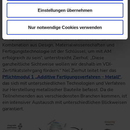
Einstellungen übernehmen
AM benötigt eine ganzheitliche Sichtweise
Nur notwendige Cookies verwenden
Damit verbinden sich naturgemäß auch attraktive Chancen
für Spezialisten mit umfassendem Fachwissen. „Die
Kombination aus Design, Materialwissenschaften und
Fertigungstechnologie ist der Schlüssel, um mit AM
erfolgreich zu sein“, unterstreicht Zierhut: „Diese
ganzheitliche Sichtweise wollen wir deshalb im VDI-
Zertifikatslehrgang fördern.“ Nel Zierhut leitet hier das
Pflichtmodul 1 „Additive Fertigungsverfahren – Metall“
,
das sich mit unterschiedlichen Technologien und Verfahren
zur Herstellung metallischer Bauteile befasst. Da die
Teilnehmenden aus verschiedensten Branchen kommen, ist
ein intensiver Austausch mit unterschiedlichen Blickweisen
garantiert.