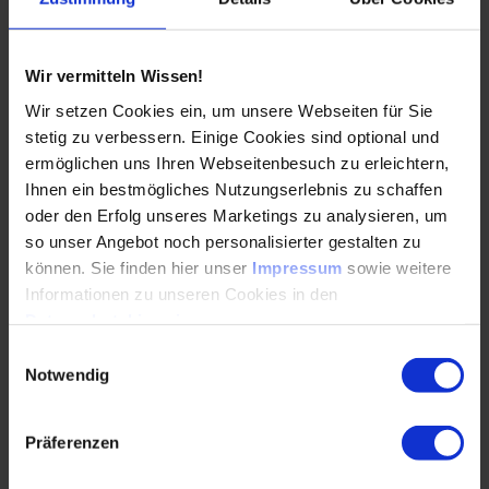
wichtiges Entscheidungskriterium nicht nur bei der
Werkstoffauswahl, sondern auch bei der Konstruktion
berücksichtigt werden. Auch Design for Recycling stelle ein
Wir vermitteln Wissen!
wichtiges Thema dar: „Aktuell wird nur in Ausnahmefällen
die spätere Entsorgung, idealerweise Wiederverwertung,
Wir setzen Cookies ein, um unsere Webseiten für Sie
der Bauteile schon bei der Entwicklung berücksichtigt.“
stetig zu verbessern. Einige Cookies sind optional und
ermöglichen uns Ihren Webseitenbesuch zu erleichtern,
Klimaneutrale Kunststoffe für den Automobilbau
Ihnen ein bestmögliches Nutzungserlebnis zu schaffen
oder den Erfolg unseres Marketings zu analysieren, um
so unser Angebot noch personalisierter gestalten zu
Über das weltweit erste klimaneutrale Polycarbonat für
können. Sie finden hier unser
Impressum
sowie weitere
eine nachhaltige Automobilproduktion berichteten Jochen
Informationen zu unseren Cookies in den
Hardt und Jimena Ruesta, beide Covestro. Ein Teil der
Datenschutzhinweisen
.
fossilen Rohstoffe wird dabei durch massenbilanzierte
Rohstoffe aus erneuerbaren Quellen ersetzt. „In
Einwilligungsauswahl
Kombination mit erneuerbaren Energien im
Notwendig
Produktionsprozess können wir Klimaneutralität von der
„Wiege bis zum Werkstor“ erreichen“, so Jochen Hardt. Bei
den klimaneutralen Werkstoffen handelt es sich um Drop-
Präferenzen
in-Lösungen, die in der laufenden Serie ohne qualitative