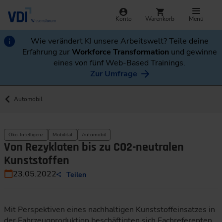
Konto
Warenkorb
Menü
Wie verändert KI unsere Arbeitswelt? Teile deine
Erfahrung zur
Workforce Transformation
und gewinne
eines von fünf Web-Based Trainings.
Zur Umfrage
Automobil
Öko-Intelligenz
Mobilität
Automobil
Von Rezyklaten bis zu CO2-neutralen
Kunststoffen
23.05.2022
Teilen
Mit Perspektiven eines nachhaltigen Kunststoffeinsatzes in
der Fahrzeugproduktion beschäftigten sich Fachreferenten