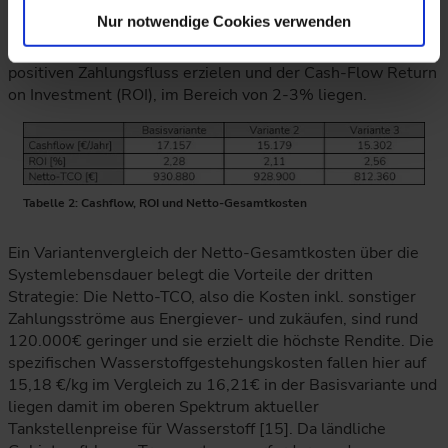
Nur notwendige Cookies verwenden
Die folgende Tabelle zeigt, dass alle Varianten einen
positiven Zahlungsfluss erzielen und der Cash-Flow Return
on Investment (ROI), im Bereich von 2-3% liegen.
Tabelle 2: Cashflow, ROI und Netto-Gesamtkosten
Ein Variantenvergleich der Netto-Gesamtkosten über die
Systemlebensdauer belegt die Vorteile der dritten
Strategie: Die Netto-TCO, also die Kosten inkl. sonstiger
Zahlungsströme aus Energiever- und zukäufen, sind rund
120.000€ geringer und sie erzielt die höchste Rendite. Die
spezifischen Wasserstoffgestehungskosten fallen hier auf
15,18 €/kg im Vergleich zu 16,21€ in der Basisvariante und
liegen damit im oberen Spektrum aktueller
Tankstellenpreise für Wasserstoff [15]. Da ländliche