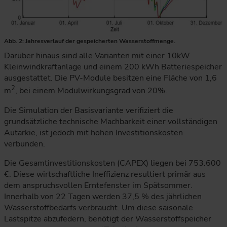
Abb. 2: Jahresverlauf der gespeicherten Wasserstoffmenge.
Das Liniendiagramm zeigt den Jahresverlauf der gespeicherte
Darüber hinaus sind alle Varianten mit einer 10kW
Kleinwindkraftanlage und einem 200 kWh Batteriespeicher
ausgestattet. Die PV-Module besitzen eine Fläche von 1,6
2
m
, bei einem Modulwirkungsgrad von 20%.
Die Simulation der Basisvariante verifiziert die
grundsätzliche technische Machbarkeit einer vollständigen
Autarkie, ist jedoch mit hohen Investitionskosten
verbunden.
Die Gesamtinvestitionskosten (CAPEX) liegen bei 753.600
€. Diese wirtschaftliche Ineffizienz resultiert primär aus
dem anspruchsvollen Erntefenster im Spätsommer.
Innerhalb von 22 Tagen werden 37,5 % des jährlichen
Wasserstoffbedarfs verbraucht. Um diese saisonale
Lastspitze abzufedern, benötigt der Wasserstoffspeicher