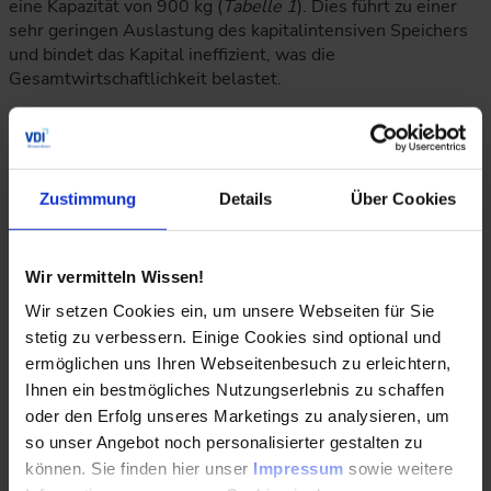
eine Kapazität von 900 kg (
Tabelle 1
). Dies führt zu einer
sehr geringen Auslastung des kapitalintensiven Speichers
und bindet das Kapital ineffizient, was die
Gesamtwirtschaftlichkeit belastet.
In Variante 2 wird die Autarkie hinsichtlich der
Stromversorgung reduziert. Durch eine Erhöhung der
Elektrolyseurleistung und Photovoltaikfläche bei
gleichzeitiger Verkleinerung des Wasserstoffspeichers
Zustimmung
Details
Über Cookies
muss temporär externer Netzstrom bezogen werden, um
den Elektrolyseur auszulasten. Das Netz agiert somit als
Puffer zur saisonalen Angleichung an die Bedarfe, während
Wir vermitteln Wissen!
in Summe die Strombilanz positiv bleibt. Die
Investitionskosten sinken folglich leicht auf 719.200 €.
Wir setzen Cookies ein, um unsere Webseiten für Sie
Zwar werden durch die größere PV-Anlage im Sommer
stetig zu verbessern. Einige Cookies sind optional und
hohe Einspeiseerlöse generiert, jedoch führt diese
ermöglichen uns Ihren Webseitenbesuch zu erleichtern,
Auslegung aufgrund häufigerer Elektrolyseur-Stillstände
Ihnen ein bestmögliches Nutzungserlebnis zu schaffen
im Winter zu einem starken Rückgang der
oder den Erfolg unseres Marketings zu analysieren, um
Eigendeckungsquote im Wärmesektor auf lediglich 40,1 %.
so unser Angebot noch personalisierter gestalten zu
können. Sie finden hier unser
Impressum
sowie weitere
In Variante 3 wird die Autarkie hinsichtlich der