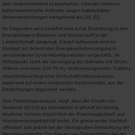
aber bodenschonend zu bearbeiten, scheiden schwere
batterieelektrische Antriebe wegen inakzeptabler
Bodenverdichtungen weitgehend aus [4], [5].
Im Folgenden wird zunächst eine kurze Einordnung zu den
Energieträgern Biodiesel und Wasserstoff in der
Landwirtschaft dargelegt. Darauf aufbauend wird ein
Konzept zur dezentralen Energieselbstversorgung in
verschiedenen Systemkonfigurationen vorgestellt. Im
Mittelpunkt steht die Versorgung des Betriebs mit Strom,
Wärme und eines 200 PS H
-Verbrennungsmotor Traktors.
2
Abschließend folgt eine Wirtschaftlichkeitsanalyse,
basierend auf einem integrierten Kostenmodell, aus der
Empfehlungen abgeleitet werden.
Eine Technologieanalyse, zeigt, dass der Einsatz von
Biodiesel (B100) als alternativer Kraftstoff kurzfristig
deutliche Vorteile hinsichtlich der Praxistauglichkeit und
Maschinenkompatibilität bietet. Ein gravierender Nachteil
offenbart sich jedoch bei der ökologischen Betrachtung der
Herstellungskette: Der Einsatz von Düngemitteln bei der