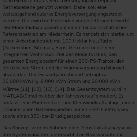
kann ein dezentrales Selbstversorgungskonzept auf
Betriebsebene genutzt werden. Dabei soll eine
weitestgehend autarke Energieversorgung angestrebt
werden. Dies wird im Folgenden vorgestellt und bewertet.
Der Modellaufbau basiert auf einem landwirtschaftlichen
Referenzbetrieb am Niederrhein. Es handelt sich hierbei um
einen Ackerbaubetrieb mit 100 Hektar Nutzfläche
(Zuckerrüben, Silomais, Raps, Getreide) und einem
integrierten Wohnhaus. Ziel des Modells ist es, den
gesamten Energiebedarf für einen 200-PS-Traktor, den
elektrischen Strom und die Wärmeversorgung bilanziell
abzubilden. Der Gesamtjahresbedarf beträgt ca.
96.000 kWh H
, 8.000 kWh Strom und 20.000 kWh
2
Wärme [11], [12], [13], [14]. Das Gesamtsystem wird in
MATLAB/Simulink über den Jahresverlauf simuliert. Es
umfasst eine Photovoltaik- und Kleinwindkraftanlage, einen
Lithium-Ionen-Batteriespeicher, einen PEM-Elektrolyseur
sowie einen 350-bar-Druckgasspeicher.
Das Konzept wird im Rahmen einer Sensitivitätsanalyse in
drei Systemvarianten untersucht. Die Basisvariante mit