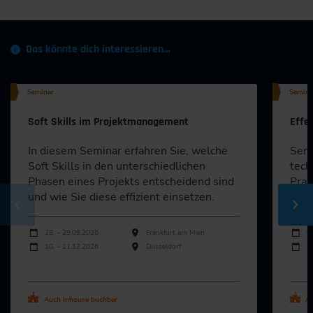
Das könnte dich interessieren…
Seminar
Semina
Soft Skills im Projektmanagement
Effe
In diesem Seminar erfahren Sie, welche
Semi
Soft Skills in den unterschiedlichen
tech
Phasen eines Projekts entscheidend sind
Prax
und wie Sie diese effizient einsetzen.
hier
Durchführungen
Durch
Veranstaltungsdatum
Veranstaltungsort
Veran
28. – 29.09.2026
Frankfurt am Main
0
10. – 11.12.2026
Düsseldorf
1
Alle Termine ansehen
Al
Auch Inhouse buchbar
Au