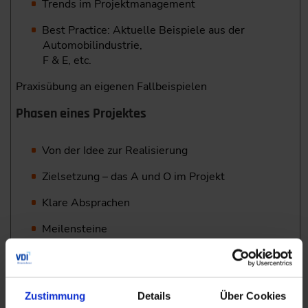
Trends im Projektmanagement
Best Practice: Aktuelle Beispiele aus der
Automobilindustrie,
F & E, etc.
Praxisübung an eigenen Fallbeispielen
Phasen eines Projektes
Von der Idee zur Realisierung
Zielsetzung – das A und O im Projekt
Klare Absprachen
Meilensteine
Herausforderungen im Projekt
Praktische Umsetzung
Zustimmung
Details
Über Cookies
Praxisübung: Roundtable