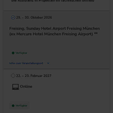
Die Assistenz in Projekten im technischen Umfeld
29. – 30. Oktober 2026
Freising, Sunday Hotel Airport Freising München
(ex Mercure Hotel München Freising Airport) **
Verfügbar
Infos zum Veranstaltungsort
Dr.-von-Daller-Str. 1-3
85356 Freising
22. – 23. Februar 2027
Deutschland
Online
+49 8161/532-0
zur Website
Verfügbar