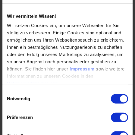
Werkzeuge und Instrumente
Wir vermitteln Wissen!
Wir setzen Cookies ein, um unsere Webseiten für Sie
Top Methoden für die Assistenz im Projekt
stetig zu verbessern. Einige Cookies sind optional und
Checklisten & Co.
ermöglichen uns Ihren Webseitenbesuch zu erleichtern,
Ihnen ein bestmögliches Nutzungserlebnis zu schaffen
Protokolle und Abschlussberichte effizient
oder den Erfolg unseres Marketings zu analysieren, um
führen
so unser Angebot noch personalisierter gestalten zu
Gestaltungsspielräume
können. Sie finden hier unser
Impressum
sowie weitere
Informationen zu unseren Cookies in den
Praxisübung: Mindmaps erstellen und analysieren
Datenschutzhinweisen
.
Einwilligungsauswahl
Notwendig
Programm-PDF
( PDF, 615 KB)
Herunterladen
Präferenzen
Seminarmethoden