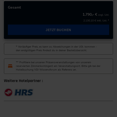
Deutschland
Gesamt
1.790,– €
zzgl. Ust.
+49 211/6214-201
2.130,10 €
inkl. Ust. *
JETZT BUCHEN
* Vorläufiger Preis, es kann zu Abweichungen in der USt. kommen -
den endgültigen Preis findest du in deiner Bestellübersicht.
** Profitiere bei unseren Präsenzveranstaltungen von unserem
reservierten Zimmerkontingent am Veranstaltungsort. Bitte gib bei der
Hotelbuchung VDI Wissensforum als Referenz an.
Weitere Hotelpartner :