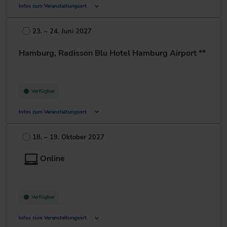
Infos zum Veranstaltungsort
Deutschland
23. – 24. Juni 2027
+49 211/6214-201
Hamburg, Radisson Blu Hotel Hamburg Airport **
Verfügbar
Infos zum Veranstaltungsort
Flughafenstr. 1-3
22335 Hamburg
18. – 19. Oktober 2027
Deutschland
Online
+49 40/300-3000
zur Website
Verfügbar
Infos zum Veranstaltungsort