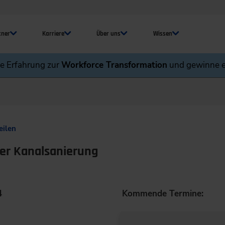
tner
Karriere
Über uns
Wissen
ne Erfahrung zur
Workforce Transformation
und gewinne e
eilen
der Kanalsanierung
4
Kommende Termine: