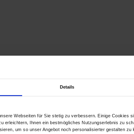
 und Vertragsordnung für Bau­leistungen / Vergabeordnu
bearten und -verfahren
Details
 Vergabe von Bauleistungen
istungsverzeichnissen
nsere Webseiten für Sie stetig zu verbessern. Einige Cookies s
n, Fristen und Nachträgen
 erleichtern, Ihnen ein bestmögliches Nutzungserlebnis zu scha
ieren, um so unser Angebot noch personalisierter gestalten zu k