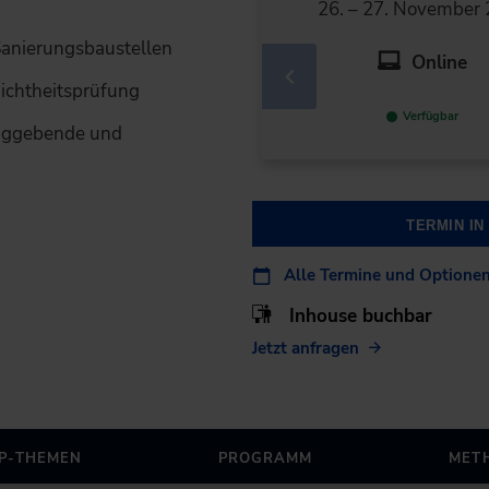
26. – 27. November
 Sanierungsbaustellen
Online
Dichtheitsprüfung
Verfügbar
raggebende und
TERMIN I
Alle Termine und Optione
Inhouse buchbar
Jetzt anfragen
P-THEMEN
PROGRAMM
MET