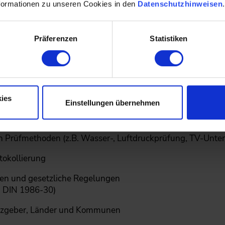
on
formationen zu unseren Cookies in den
Datenschutzhinweisen
Regelwerke und DIN-Normen (u. a. DIN EN 13508-2 in V
Präferenzen
Statistiken
nd ZTV (zusätzliche Technische Vertragsbedingen DWA-
onal und regelmäßige Schulungen
ies
Einstellungen übernehmen
fung
n Prüfmethoden (z.B. Wasser-, Luftdruckprüfung, TV-Unte
tokollierung
en und gesetzliche Regelungen
 DIN 1986-30)
tzgeber, Länder und Kommunen