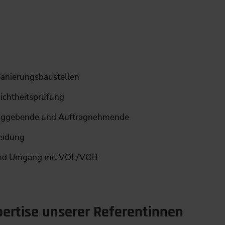
 Sanierungsbaustellen
Dichtheitsprüfung
traggebende und Auftragnehmende
eidung
 und Umgang mit VOL/VOB
xpertise unserer Referentinnen