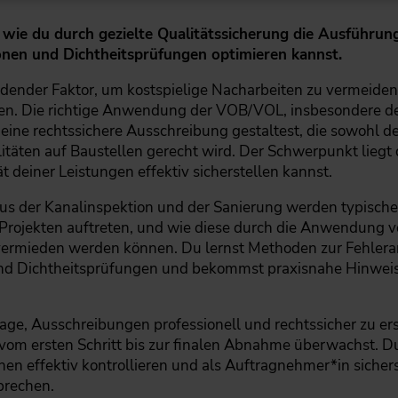
, wie du durch gezielte Qualitätssicherung die Ausführ
onen und Dichtheitsprüfungen optimieren kannst.
eidender Faktor, um kostspielige Nacharbeiten zu vermeiden
en. Die richtige Anwendung der VOB/VOL, insbesondere der
u eine rechtssichere Ausschreibung gestaltest, die sowohl 
täten auf Baustellen gerecht wird. Der Schwerpunkt liegt 
 deiner Leistungen effektiv sicherstellen kannst.
aus der Kanalinspektion und der Sanierung werden typische 
rojekten auftreten, und wie diese durch die Anwendung 
mieden werden können. Du lernst Methoden zur Fehleranal
nd Dichtheitsprüfungen und bekommst praxisnahe Hinweise
age, Ausschreibungen professionell und rechtssicher zu ers
vom ersten Schritt bis zur finalen Abnahme überwachst. Du
n effektiv kontrollieren und als Auftragnehmer*in sichers
prechen.