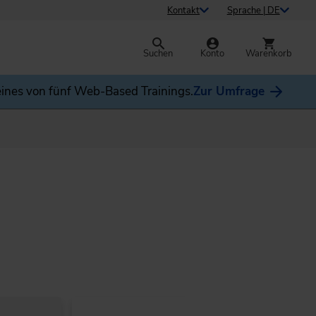
Kontakt
Sprache | DE
Suchen
Konto
Warenkorb
ines von fünf Web-Based Trainings.
Zur Umfrage