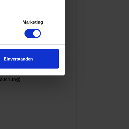
.
erbindung mit DWA-M 149-2,
Marketing
M 149-8)
Einverstanden
rsuchung)