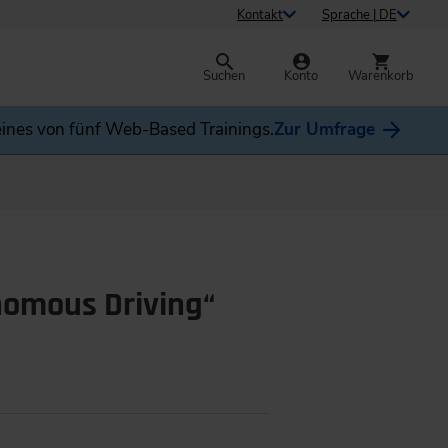
Kontakt
Sprache | DE
Suchen
Konto
Warenkorb
ines von fünf Web-Based Trainings.
Zur Umfrage
omous Driving“