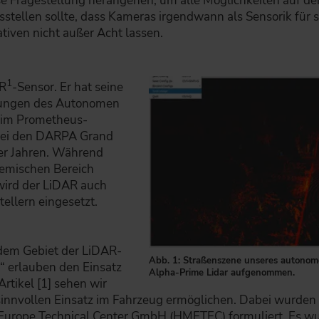
ese Fragestellung herangehen, um alle Möglichkeiten auf
sstellen sollte, dass Kameras irgendwann als Sensorik für s
tiven nicht außer Acht lassen.
1
AR
-Sensor. Er hat seine
ndungen des Autonomen
. im Prometheus-
 bei den DARPA Grand
er Jahren. Während
emischen Bereich
wird der LiDAR auch
ellern eingesetzt.
dem Gebiet der LiDAR-
Abb. 1: Straßenszene unseres autonom
“ erlauben den Einsatz
Alpha-Prime Lidar aufgenommen.
rtikel [1] sehen wir
sinnvollen Einsatz im Fahrzeug ermöglichen. Dabei wurden
Europe Technical Center GmbH (HMETEC) formuliert. Es 