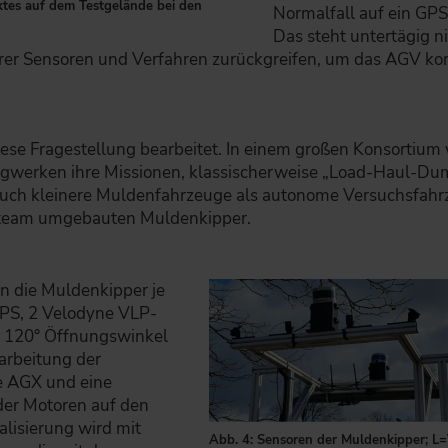
tes auf dem Testgelände bei den
Normalfall auf ein GP
Das steht untertägig n
rer Sensoren und Verfahren zurückgreifen, um das AGV kor
se Fragestellung bearbeitet. In einem großen Konsortium w
gwerken ihre Missionen, klassischerweise „Load-Haul-Dum
ch kleinere Muldenfahrzeuge als autonome Versuchsfahr
ktteam umgebauten Muldenkipper.
n die Muldenkipper je
PS, 2 Velodyne VLP-
. 120° Öffnungswinkel
rarbeitung der
ve AGX und eine
der Motoren auf den
lisierung wird mit
Abb. 4: Sensoren der Muldenkipper; 