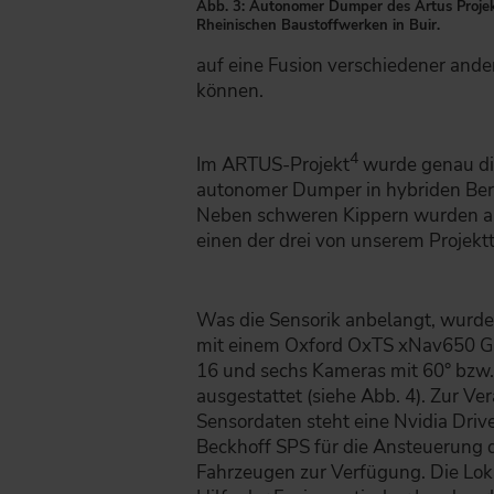
Abb. 3: Autonomer Dumper des Artus Projek
Rheinischen Baustoffwerken in Buir.
auf eine Fusion verschiedener ande
können.
4
Im ARTUS-Projekt
wurde genau die
autonomer Dumper in hybriden Ber
Neben schweren Kippern wurden au
einen der drei von unserem Proje
Was die Sensorik anbelangt, wurde
mit einem Oxford OxTS xNav650 G
16 und sechs Kameras mit 60° bzw
ausgestattet (siehe Abb. 4). Zur Ve
Sensordaten steht eine Nvidia Dri
Beckhoff SPS für die Ansteuerung 
Fahrzeugen zur Verfügung. Die Loka