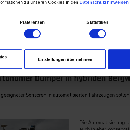
formationen zu unseren Cookies in den
Datenschutzhinweisen
Präferenzen
Statistiken
ies
Einstellungen übernehmen
Autonomer Dumper in hybriden Berg
tz geeigneter Sensoren in automatisierten Fahrzeugen soll
Die Automatisierung sc
auch in eher konservat