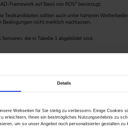
2
 AD-Framework auf Basis von ROS
bevorzugt.
ie Testkandidaten sollten auch unter härteren Wetterbedi
en Bedingungen nicht merklich nachlassen.
 Sensoren, die in Tabelle 1 abgebildet sind.
Details
nsere Webseiten für Sie stetig zu verbessern. Einige Cookies s
 erleichtern, Ihnen ein bestmögliches Nutzungserlebnis zu scha
ieren, um so unser Angebot noch personalisierter gestalten zu k