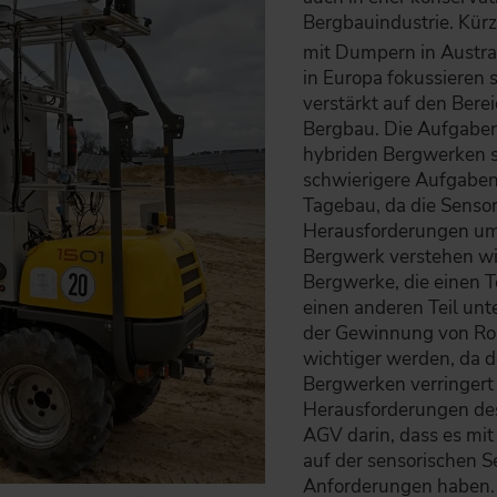
Bergbauindustrie. Kürz
mit Dumpern in Austr
in Europa fokussieren 
verstärkt auf den Bere
Bergbau. Die Aufgaben
hybriden Bergwerken st
schwierigere Aufgaben
Tagebau, da die Senso
Herausforderungen um
Bergwerk verstehen w
Bergwerke, die einen T
einen anderen Teil unt
der Gewinnung von Roh
wichtiger werden, da 
Bergwerken verringert 
Herausforderungen des 
AGV darin, dass es m
auf der sensorischen S
Anforderungen haben. 