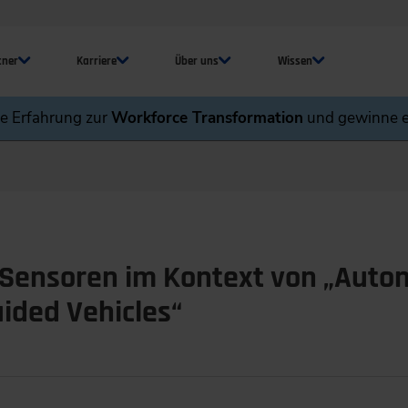
tner
Karriere
Über uns
Wissen
ne Erfahrung zur
Workforce Transformation
und gewinne e
ensoren im Kontext von „Auton
ided Vehicles“