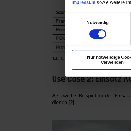
Impressum
sowie weitere In
Einwilligungsauswahl
Notwendig
Nur notwendige Cook
Tab. 1: Getestete Sensoren (Quelle: [1])
verwenden
Use Case 2: Einsatz 
Als zweites Beispiel für den Einsa
dienen [2].