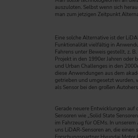
Man sollte technologieoffen an di
auszuloten. Selbst wenn sich herau
man zum jetzigen Zeitpunkt Alterna
Eine solche Alternative ist der LiD
Funktionalität vielfältig in Anwe
Fahrens unter Beweis gestellt, z. B
Projekt in den 1990er Jahren oder
und Urban Challenges in den 2000
diese Anwendungen aus dem akad
getrieben und umgesetzt wurden, 
als Sensor bei den großen Autoherst
Gerade neuere Entwicklungen auf 
Sensoren wie „Solid State Sensoren
im Fahrzeug für OEMs. In unserem A
uns LiDAR-Sensoren an, die einen 
Forschungspartner Hyundai Motor 