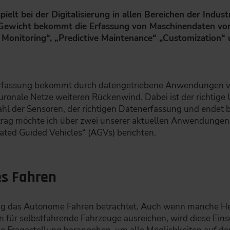
ielt bei der Digitalisierung in allen Bereichen der Indus
 Gewicht bekommt die Erfassung von Maschinendaten vor
onitoring“, „Predictive Maintenance“ „Customization“ 
assung bekommt durch datengetriebene Anwendungen von K
uronale Netze weiteren Rückenwind. Dabei ist der richti
ahl der Sensoren, der richtigen Datenerfassung und endet 
trag möchte ich über zwei unserer aktuellen Anwendungen
ted Guided Vehicles“ (AGVs) berichten.
es Fahren
ng das Autonome Fahren betrachtet. Auch wenn manche Her
 für selbstfahrende Fahrzeuge ausreichen, wird diese Einsc