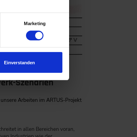
.
Marketing
Einverstanden
werk-Szenarien
en unsere Arbeiten im ARTUS-Projekt
hreitet in allen Bereichen voran,
iven Industrien wie der