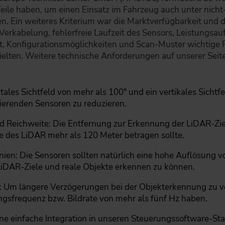
Teile haben, um einen Einsatz im Fahrzeug auch unter nich
 Ein weiteres Kriterium war die Marktverfügbarkeit und d
 Verkabelung, fehlerfreie Laufzeit des Sensors, Leistungsa
, Konfigurationsmöglichkeiten und Scan-Muster wichtige F
ielten. Weitere technische Anforderungen auf unserer Seit
ntales Sichtfeld von mehr als 100° und ein vertikales Sichtf
erenden Sensoren zu reduzieren.
 Reichweite: Die Entfernung zur Erkennung der LiDAR-Ziele
e des LiDAR mehr als 120 Meter betragen sollte.
ien: Die Sensoren sollten natürlich eine hohe Auflösung v
 LiDAR-Ziele und reale Objekte erkennen zu können.
e: Um längere Verzögerungen bei der Objekterkennung zu ve
ngsfrequenz bzw. Bildrate von mehr als fünf Hz haben.
 einfache Integration in unseren Steuerungssoftware-Stack