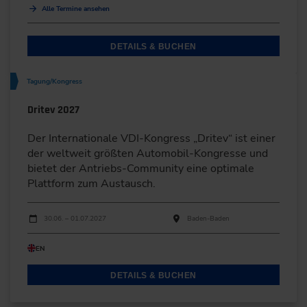
Alle Termine ansehen
DETAILS & BUCHEN
Tagung/Kongress
Dritev 2027
Der Internationale VDI-Kongress „Dritev“ ist einer
der weltweit größten Automobil-Kongresse und
bietet der Antriebs-Community eine optimale
Plattform zum Austausch.
Durchführungen
Veranstaltungsdatum
Veranstaltungsort
30.06. – 01.07.2027
Baden-Baden
EN
DETAILS & BUCHEN