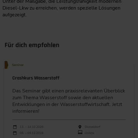
Unter der Maßgabe, die Leistungsfähigkeit modernen
Diesel-Lkw zu erreichen, werden spezielle Lösungen
aufgezeigt.
Für dich empfohlen
Seminar
Crashkurs Wasserstoff
Das Seminar gibt einen praxisrelevanten Überblick
zum Thema Wasserstoff sowie den aktuellen
Entwicklungen in der Wasserstoffwirtschaft. Jetzt
informieren!
Durchführungen
Veranstaltungsdatum
Veranstaltungsort
13. – 14.10.2026
Düsseldorf
08. – 09.12.2026
Online