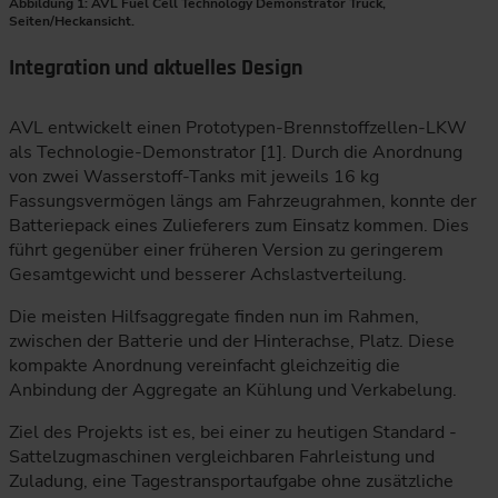
Abbildung 1: AVL Fuel Cell Technology Demonstrator Truck,
Seiten/Heckansicht.
Integration und aktuelles Design
AVL entwickelt einen Prototypen-Brennstoffzellen-LKW
als Technologie-Demonstrator [1]. Durch die Anordnung
von zwei Wasserstoff-Tanks mit jeweils 16 kg
Fassungsvermögen längs am Fahrzeugrahmen, konnte der
Batteriepack eines Zulieferers zum Einsatz kommen. Dies
führt gegenüber einer früheren Version zu geringerem
Gesamtgewicht und besserer Achslastverteilung.
Die meisten Hilfsaggregate finden nun im Rahmen,
zwischen der Batterie und der Hinterachse, Platz. Diese
kompakte Anordnung vereinfacht gleichzeitig die
Anbindung der Aggregate an Kühlung und Verkabelung.
Ziel des Projekts ist es, bei einer zu heutigen Standard -
Sattelzugmaschinen vergleichbaren Fahrleistung und
Zuladung, eine Tagestransportaufgabe ohne zusätzliche