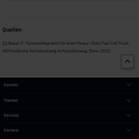
Quellen
[1] Bayer, F.: Systemintegration für einen Heavy- Duty Fuel Cell Truck,
VDI Konferenz Antriebsstrang im Nutzfahrzeug, Bonn, 2021.
Zur
Kontakt
+49 (0)2116214-201
Themen
Automation
Landtechnik & Landmaschinen
+49 (0)2116214-154
Services
Automobil
Management für Ingenieure
AGB
wissensforum
@
vdi.de
Bauen und Gebäude
Maschinenbau
Karriere
AEB
Energie
Persönlichkeit