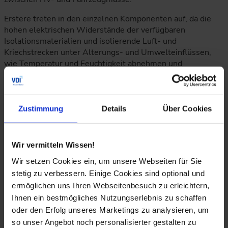
Erstere treten in den einzelnen Komponenten auf, da die
hohen elektrischen Widerstände der verfügbaren
Isolationsmaterialien und isolierende Luft- und
Kriechstrecken unter Alterungs- und Umwelteinflüssen,
wie Temperatur und Feuchtigkeit abnehmen und
insbesondere in Elektromotoren, Bremswiderständen und
Brennstoffzellen maßgeblich zu einem niedrigen Gesamt-
Isolationswiderstand beitragen. Dieser vermindert die oben
genannte ideale Isolation des HV-Systems und führt bei
Zustimmung
Details
Über Cookies
Unterschreitung der in den einschlägigen Normen
festgehaltenen Grenzwerte bereits schon im Einfachfehler
zu einem potentiell gefährlichen Stromfluss durch den
Wir vermitteln Wissen!
menschlichen Körper, siehe Abbildung 3.
Wir setzen Cookies ein, um unsere Webseiten für Sie
Bei Brennstoffzellen ist das Thema noch wesentlich
stetig zu verbessern. Einige Cookies sind optional und
sensibler, weil das verwendete Wasser/Glykol-Gemisch
ermöglichen uns Ihren Webseitenbesuch zu erleichtern,
zur Kühlung in direktem Kontakt mit den HV-
Ihnen ein bestmögliches Nutzungserlebnis zu schaffen
spannungsführenden Bipolarplatten ist und somit die
oder den Erfolg unseres Marketings zu analysieren, um
Leitfähigkeit des Kühlmittels, sowie Querschnitt, Länge und
so unser Angebot noch personalisierter gestalten zu