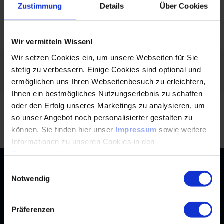
Zustimmung
Details
Über Cookies
SUCHEN
Wir vermitteln Wissen!
Wir setzen Cookies ein, um unsere Webseiten für Sie
Filtern nach:
stetig zu verbessern. Einige Cookies sind optional und
Filter löschen
Kunststoffe
ermöglichen uns Ihren Webseitenbesuch zu erleichtern,
Ihnen ein bestmögliches Nutzungserlebnis zu schaffen
oder den Erfolg unseres Marketings zu analysieren, um
Keine Nachrichten gefunden.
so unser Angebot noch personalisierter gestalten zu
Zur
können. Sie finden hier unser
Impressum
sowie weitere
Informationen zu unseren Cookies in den
Datenschutzhinweisen
.
Kontakt
Einwilligungsauswahl
Notwendig
+49 (0)2116214-201
Themen
Automation
Landtechnik & Landmaschinen
+49 (0)2116214-154
Services
Präferenzen
Automobil
Management für Ingenieure