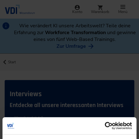
Konto
Warenkorb
Menü
Wie verändert KI unsere Arbeitswelt? Teile deine
Erfahrung zur
Workforce Transformation
und gewinne
eines von fünf Web-Based Trainings.
Zur Umfrage
Start
Interviews
Entdecke all unsere interessanten Interviews
Wonach suchst du?