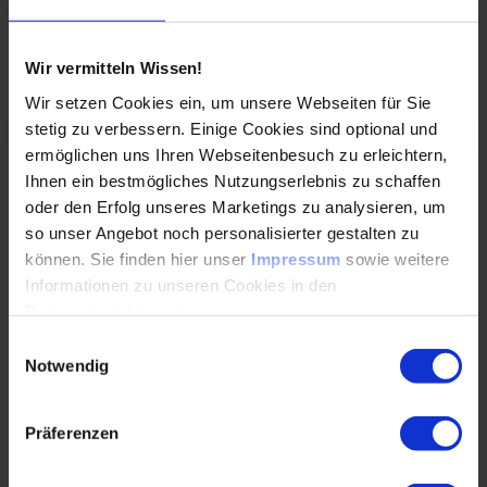
revolutionieren die…
Wir vermitteln Wissen!
WEITERLESEN
Wir setzen Cookies ein, um unsere Webseiten für Sie
stetig zu verbessern. Einige Cookies sind optional und
ermöglichen uns Ihren Webseitenbesuch zu erleichtern,
Wärme aus Wasser – eine ungenutzte
Ihnen ein bestmögliches Nutzungserlebnis zu schaffen
Ressource für die Zukunft
oder den Erfolg unseres Marketings zu analysieren, um
so unser Angebot noch personalisierter gestalten zu
04.03.2025
können. Sie finden hier unser
Impressum
sowie weitere
Informationen zu unseren Cookies in den
Datenschutzhinweisen
.
Ob Flüsse, Seen, Grundwasser oder Abwasser –
Wasser bietet vielfältige Möglichkeiten als
Einwilligungsauswahl
nachhaltige Wärmequelle. Moderne Technologien
Notwendig
wie Wärmepumpen…
Präferenzen
WEITERLESEN