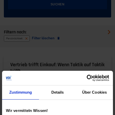
SUCHEN
Filtern nach:
Filter löschen
Persönlichkeit
Vertrieb trifft Einkauf: Wenn Taktik auf Taktik
trifft
11.07.2025
Zustimmung
Details
Über Cookies
Taktisch, smart, souverän: So kontert der Einkauf
VerkaufsrhetorikWas tun, wenn der Vertrieb
rhetorisch glänzt und Druck aufbaut?
Wir vermitteln Wissen!
Businesstrainerin…