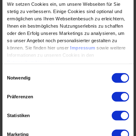
Wir setzen Cookies ein, um unsere Webseiten für Sie
stetig zu verbessern. Einige Cookies sind optional und
WEITERLESEN
ermöglichen uns Ihren Webseitenbesuch zu erleichtern,
Ihnen ein bestmögliches Nutzungserlebnis zu schaffen
oder den Erfolg unseres Marketings zu analysieren, um
so unser Angebot noch personalisierter gestalten zu
Dipl.-Ing. Eva Knappe im Interview: „Viele
können. Sie finden hier unser
Impressum
sowie weitere
Frauen sind in ihrem Unternehmen
Informationen zu unseren Cookies in den
Einzelkämpferinnen in der Technik.“
Datenschutzhinweisen
.
Einwilligungsauswahl
17.07.2024
Notwendig
Eva Knappe im Interview: „Frauen sind in
Präferenzen
Unternehmen Einzelkämpferinnen in der Technik.“
Seit 13 Jahren berät Dipl.-Ing. Eva Knappe,
Inhaberin von…
Statistiken
WEITERLESEN
Marketing