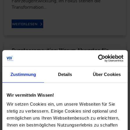
Fahrzeugentwicklung. Im Fokus stehen die
Transformation…
WEITERLESEN
Quantencomputing: Warum Abwarten für
Unternehmen zum Risiko wird
11.05.2026
Zustimmung
Details
Über Cookies
Im Kurzinterview erklärt Sven Bettendorf, Lead
Expert for Quantum Technologies bei der TÜV
Wir vermitteln Wissen!
Informationstechnik GmbH, warum Unternehmen
Wir setzen Cookies ein, um unsere Webseiten für Sie
jetzt handeln…
stetig zu verbessern. Einige Cookies sind optional und
ermöglichen uns Ihren Webseitenbesuch zu erleichtern,
WEITERLESEN
Ihnen ein bestmögliches Nutzungserlebnis zu schaffen