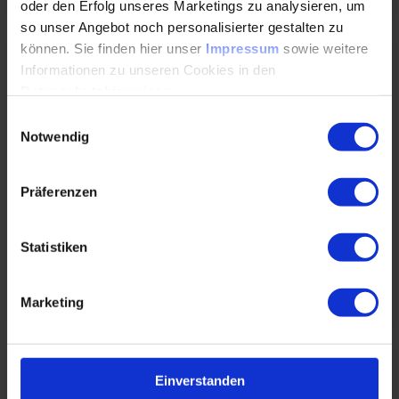
oder den Erfolg unseres Marketings zu analysieren, um
so unser Angebot noch personalisierter gestalten zu
können. Sie finden hier unser
Impressum
sowie weitere
Kann KI ins Systems Engineering integriert
Informationen zu unseren Cookies in den
werden?
Datenschutzhinweisen
.
Einwilligungsauswahl
13.08.2024
Notwendig
Wie lässt sich künstliche Intelligenz sinnvoll in
Präferenzen
komplexe Entwicklungsprozesse integrieren? Im
Interview zeigen Expert*innen, wie KI das
Systems…
Statistiken
WEITERLESEN
Marketing
Die Fabrik von morgen wird ein
Einverstanden
Rechenzentrum sein