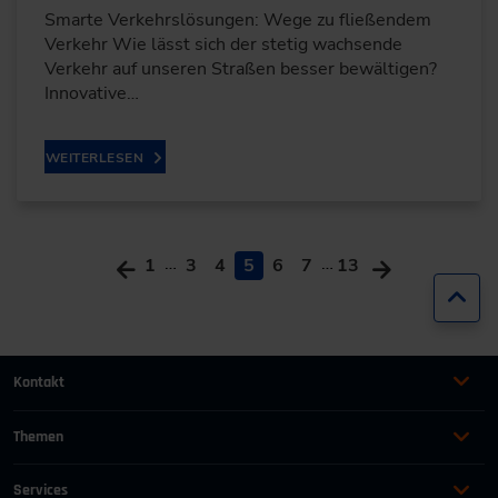
Smarte Verkehrslösungen: Wege zu fließendem
Verkehr Wie lässt sich der stetig wachsende
Verkehr auf unseren Straßen besser bewältigen?
Innovative…
WEITERLESEN
…
…
1
3
4
5
6
7
13
Zur
Kontakt
+49 (0)2116214-201
Themen
Automation
Landtechnik & Landmaschinen
+49 (0)2116214-154
Services