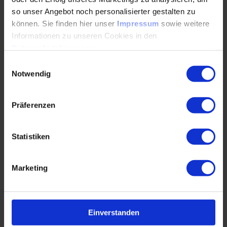
der…
so unser Angebot noch personalisierter gestalten zu
können. Sie finden hier unser
Impressum
sowie weitere
Informationen zu unseren Cookies in den
WEITERLESEN
Datenschutzhinweisen
.
Einwilligungsauswahl
Notwendig
Schlüsseltechnologien für Deutschlands
Innovationszukunft
Präferenzen
24.03.2025
Statistiken
WEITERLESEN
Marketing
Warum wir die Dominanz der Tech-Elite
Einverstanden
hinterfragen sollten