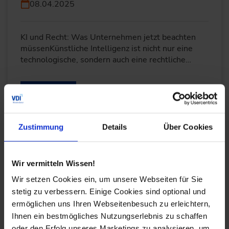
08.04.2025
KI und Recht: Was Unternehmen jetzt beachten
müssenKünstliche Intelligenz ist nicht nur eine
technologische, sondern auch eine rechtliche…
WEITERLESEN
Zustimmung
Details
Über Cookies
Fundierte Entscheidungen durch Data
Analytics im Maschinenbau
Wir vermitteln Wissen!
25.03.2025
Wir setzen Cookies ein, um unsere Webseiten für Sie
stetig zu verbessern. Einige Cookies sind optional und
Die Digitalisierung im Maschinenbau schreitet
ermöglichen uns Ihren Webseitenbesuch zu erleichtern,
rasant voran, und Data Analytics spielt dabei eine
Ihnen ein bestmögliches Nutzungserlebnis zu schaffen
entscheidende Rolle. Unternehmen stehen vor
oder den Erfolg unseres Marketings zu analysieren, um