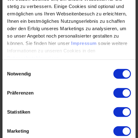
stetig zu verbessern. Einige Cookies sind optional und
Mit dem Software Defined Vehicle zu mehr
ermöglichen uns Ihren Webseitenbesuch zu erleichtern,
Entwicklungseffizienz und kürzerer Time-to-
Ihnen ein bestmögliches Nutzungserlebnis zu schaffen
market
oder den Erfolg unseres Marketings zu analysieren, um
so unser Angebot noch personalisierter gestalten zu
02.09.2024
können. Sie finden hier unser
Impressum
sowie weitere
Informationen zu unseren Cookies in den
Datenschutzhinweisen
.
Das Software Defined Vehicle (SDV) verkürzt die
Time-to-Market und steigert die Effizienz im
Einwilligungsauswahl
kompletten Entwicklungsprozess. Gilles Mabire,
Notwendig
CTO bei…
Präferenzen
WEITERLESEN
Statistiken
E/E-Architekturen von morgen erfordern
Marketing
neue Halbleiter