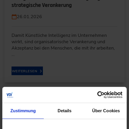
strategische Verankerung
26.01.2026
Damit Künstliche Intelligenz im Unternehmen
wirkt, sind organisatorische Verankerung und
Akzeptanz bei den Menschen, die mit ihr arbeiten,
…
WEITERLESEN
Künstliche Intelligenz für optimierte
Maschinenparameter
Zustimmung
Details
Über Cookies
21.01.2026