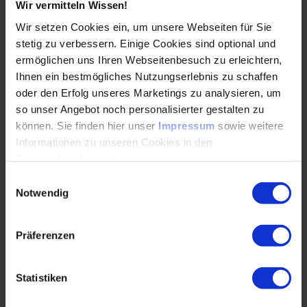
Wir vermitteln Wissen!
Wir setzen Cookies ein, um unsere Webseiten für Sie
WEITERLESEN
stetig zu verbessern. Einige Cookies sind optional und
ermöglichen uns Ihren Webseitenbesuch zu erleichtern,
Ihnen ein bestmögliches Nutzungserlebnis zu schaffen
oder den Erfolg unseres Marketings zu analysieren, um
KI im Automotive Engineering: Ein
so unser Angebot noch personalisierter gestalten zu
Beschleuniger – aber kein Wundermittel
können. Sie finden hier unser
Impressum
sowie weitere
Informationen zu unseren Cookies in den
06.01.2026
Datenschutzhinweisen
.
Einwilligungsauswahl
KI zieht sich durch die gesamte Wertschöpfung im
Notwendig
Automotive – von Forschung bis Aftermarket.
Tech-Blogger und Berater Sascha Pallenberg
spricht im…
Präferenzen
WEITERLESEN
Statistiken