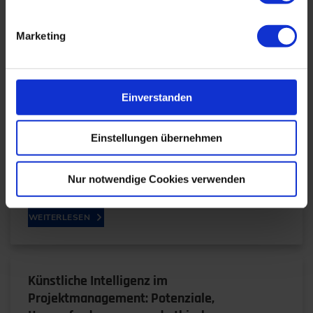
Marketing
Robotik neu gedacht
28.05.2025
Einverstanden
TRUMPF entwickelt Robotik neu: KI,
Einstellungen übernehmen
Bildverarbeitung und offene Plattformen sollen
flexible Automatisierung auch für kleine Serien
möglich machen. Im…
Nur notwendige Cookies verwenden
WEITERLESEN
Künstliche Intelligenz im
Projektmanagement: Potenziale,