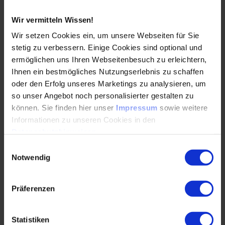
droht technologische Abhängigkeit. Jörg Bienert
vom KI…
Wir vermitteln Wissen!
Wir setzen Cookies ein, um unsere Webseiten für Sie
WEITERLESEN
stetig zu verbessern. Einige Cookies sind optional und
ermöglichen uns Ihren Webseitenbesuch zu erleichtern,
Ihnen ein bestmögliches Nutzungserlebnis zu schaffen
oder den Erfolg unseres Marketings zu analysieren, um
Wir brauchen eine europäische KI – und zwar
so unser Angebot noch personalisierter gestalten zu
jetzt
können. Sie finden hier unser
Impressum
sowie weitere
Informationen zu unseren Cookies in den
12.06.2025
Datenschutzhinweisen
.
Einwilligungsauswahl
Foundation-Modelle, menschliche Intuition und
Notwendig
eine neue Arbeitswelt: Prof. Dr. Hans Uszkoreit
spricht im Interview darüber, wie KI die
Präferenzen
Automation neu…
Statistiken
WEITERLESEN