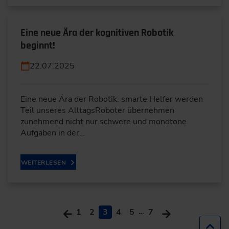
Eine neue Ära der kognitiven Robotik
beginnt!
22.07.2025
Eine neue Ära der Robotik: smarte Helfer werden
Teil unseres AlltagsRoboter übernehmen
zunehmend nicht nur schwere und monotone
Aufgaben in der…
WEITERLESEN
…
1
2
3
4
5
7
Zur