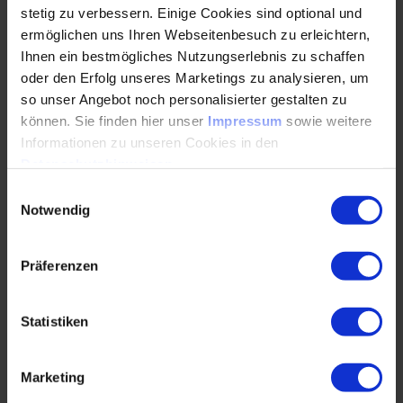
stetig zu verbessern. Einige Cookies sind optional und
ermöglichen uns Ihren Webseitenbesuch zu erleichtern,
Ihnen ein bestmögliches Nutzungserlebnis zu schaffen
Chancen der Robotik – von der Industrie bis
oder den Erfolg unseres Marketings zu analysieren, um
zur Großküche
so unser Angebot noch personalisierter gestalten zu
können. Sie finden hier unser
Impressum
sowie weitere
24.09.2025
Informationen zu unseren Cookies in den
Datenschutzhinweisen
.
Robotik wird zur Verkörperung von KI – nicht nur in
Einwilligungsauswahl
Fabriken, sondern auch in Gastronomie, Pflege und
Notwendig
Alltag. In unserem Interview erklärt Dr. Hendrik…
Präferenzen
WEITERLESEN
Statistiken
EU-Regulierungslast: von der
Maschinenverordnung bis zum Produktpass
Marketing