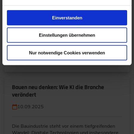
24.09.2025
Einverstanden
Regulatorische Pflicht als Chance: EU-Rahmen für
eine vernetzte IndustrieMit der
Einstellungen übernehmen
Maschinenverordnung, dem Digitalen Produktpass,
dem Data Act und dem…
Nur notwendige Cookies verwenden
WEITERLESEN
Bauen neu denken: Wie KI die Branche
verändert
10.09.2025
Die Bauindustrie steht vor einem tiefgreifenden
Wandel: Digitale Technologien und insbesondere