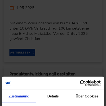
14.05.2025
Mit einem Wirkungsgrad von bis zu 94 % und
unter 10 kWh Verbrauch auf 100 km setzt eine
neue E-Achse Maßstäbe. Vor der Dritev 2025
gewährt Christian…
WEITERLESEN
Produktentwicklung agil gestalten
29.04.2025
Zustimmung
Details
Über Cookies
Höhere Komplexität, kürzere Entwicklungszeiten:
Dr. Martin Hofstetter erklärt in unserem Interview,