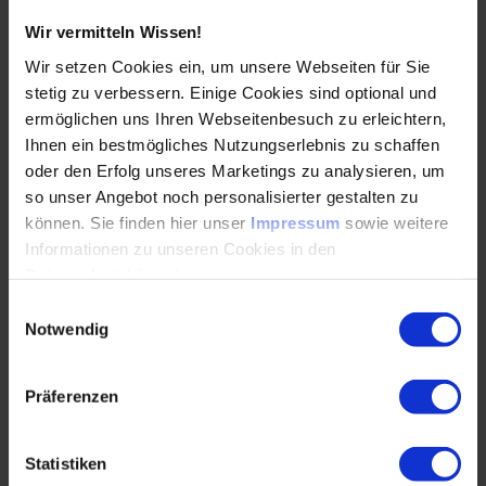
wie KI-basierte Algorithmen und physikalische…
Wir vermitteln Wissen!
Wir setzen Cookies ein, um unsere Webseiten für Sie
WEITERLESEN
stetig zu verbessern. Einige Cookies sind optional und
ermöglichen uns Ihren Webseitenbesuch zu erleichtern,
Ihnen ein bestmögliches Nutzungserlebnis zu schaffen
oder den Erfolg unseres Marketings zu analysieren, um
Bremssysteme für die Mikromobilität:
so unser Angebot noch personalisierter gestalten zu
Herausforderungen und
können. Sie finden hier unser
Impressum
sowie weitere
Zukunftsperspektiven für elektrisch
Informationen zu unseren Cookies in den
unterstützte Schwerlastenräder
Datenschutzhinweisen
.
25.03.2025
Einwilligungsauswahl
Notwendig
Die Verkehrswende nimmt immer deutlichere
Formen an. Während lange das Motto „größer,
Präferenzen
stärker, schneller“ den Verkehrssektor dominierte
und Konflikte…
Statistiken